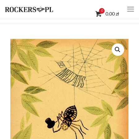
0
0.00 zł