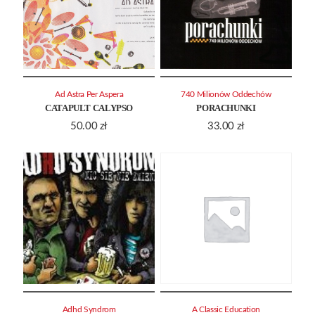
Ad Astra Per Aspera
740 Milionów Oddechów
CATAPULT CALYPSO
PORACHUNKI
50.00
zł
33.00
zł
Adhd Syndrom
A Classic Education