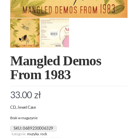
Mangled Demos
From 1983
33.00
zł
CD, Jewel Case
Brak w magazynie
SKU:
0689230006329
kategorie:
muzyka
,
rock