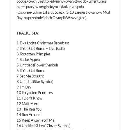
bootlegowch. Jest to jedyne wydwanictwo dokumentujące
okres pracy w oryginalnym składzie zespołu
(Osborne/Lukin/Dillard). Ścieżki 3-13 zarejestrowano w Mud
Bay, na przedmieściach Olympii (Waszyngton).
TRACKLISTA:
1 Elks Lodge Christmas Broadcast
2 If You Get Bored – Live Radio
3 Forgotten Principles
4 Snake Appeal
5 Untitled (Flower Symbol)
6 If You Get Bored
7 Set Me Straight
8 Untitled (Star Symbol)
9 I’m Dry
10 Forgotten Principles
11 I Don’t Know
12 Matt-Alec
13 The Real You
14 Run Around
15 Keep Away From Me
16 Untitled (3 Leaf Clover Symbol)