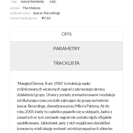
tagi:
mocne brzmienia
rock
artysta:
The Melvins
wydawnictwo:
Ipecac Recordings
numer katalogowy:
IPC63
OPIS
PARAMETRY
TRACKLISTA
‘Mangled Demos From 1983’ to kolekcja nader
zróżnicowanych wczesnych nagrań z pierwszego okresu
działalności grupy. Utwory zostały zremasterowane i wydała je
od dłuższego czasu na stałe zajmująca się grupą wytwórnia
Ipecac Recordings, dowodzona przez Mike’a Pattona. Aż do
roku 2005 kiedy to cudeńko pojawiło się w sklepach, żadno z
zawartych w tym zestawie nagrań nie zostało nigdy oficjalnie
opublikowane. Jakkolwiek parę z nich wyjątkowo dociekliwi
koneserzy mieli okazję wyłowić wśród przepastnych zbiorów