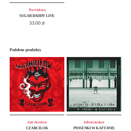
The Melvins
SUGAR DADDY LIVE
33.00
zł
Podobne produkty
666 Aniołów
Administratorr
CZARCILOK
PIOSENKI W KAFTANIE