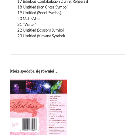
17 Bibulous Confabulation During Rehearsal
18 Untitled (Iron Cross Symbol)
19 Untitled (Pencil Symbol)
20 Matt-Alec
21 “Walter”
22 Untitled (Scissors Symbol)
23 Untitled (Airplane Symbol)
Może spodoba się również…