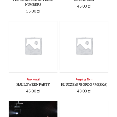
NUMBERS
45.00
zł
55.00
zł
Pink Anvil
Peeping Tom
HALLOWEEN PARTY
KLUCZE (S *BORDO *MĘSKA)
45.00
zł
43.00
zł