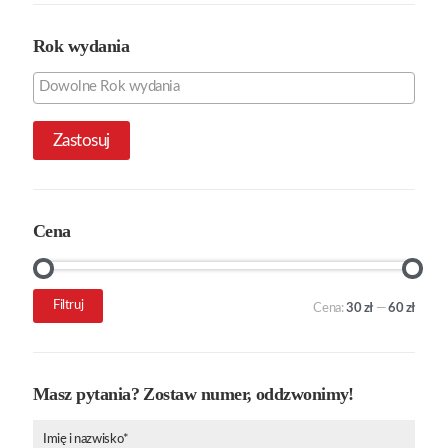
Rok wydania
Zastosuj
Cena
Cena
Cena
Filtruj
Cena:
30 zł
—
60 zł
min.
maks.
Masz pytania? Zostaw numer, oddzwonimy!
Imię i nazwisko*