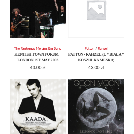
/
The Fantomas Melvins Big Band
Patton
Rahzel
KENTISH TOWN FORUM –
PATTON / RAHZEL (L * BIAŁA *
LONDON 1ST MAY 2006
KOSZULKA MĘSKA)
43.00
zł
43.00
zł