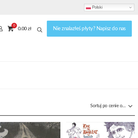
Polski
0
Nie znalazłeś płyty? Napisz do nas
0.00 zł