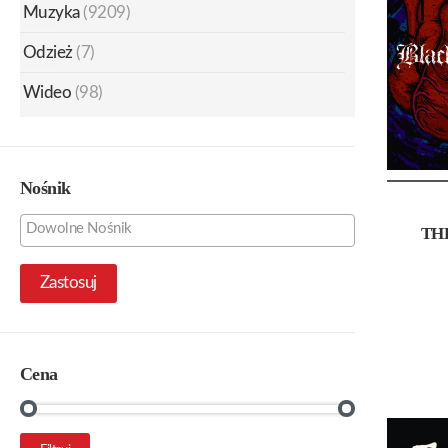
Muzyka
(9209)
Odzież
(7)
Wideo
(98)
Nośnik
TH
Zastosuj
Cena
Cena
Cena