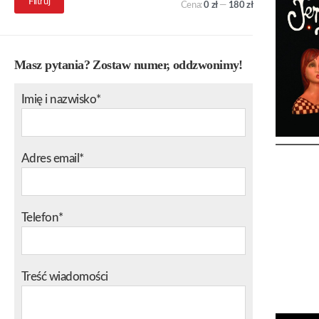
Filtruj
Cena:
0 zł
—
180 zł
min.
maks.
Masz pytania? Zostaw numer, oddzwonimy!
Imię i nazwisko*
Adres email*
Telefon*
Treść wiadomości