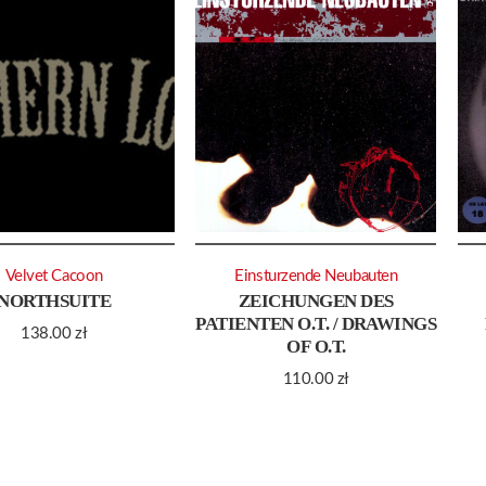
Velvet Cacoon
Einsturzende Neubauten
NORTHSUITE
ZEICHUNGEN DES
PATIENTEN O.T. / DRAWINGS
138.00
zł
OF O.T.
110.00
zł