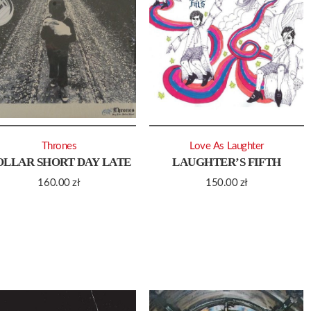
Thrones
Love As Laughter
OLLAR SHORT DAY LATE
LAUGHTER’S FIFTH
160.00
zł
150.00
zł