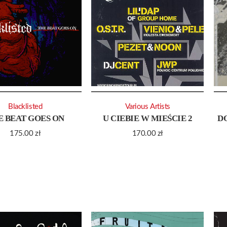
Blacklisted
Various Artists
E BEAT GOES ON
U CIEBIE W MIEŚCIE 2
D
175.00
zł
170.00
zł