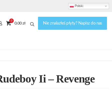
Polski
0
Nie znalazłeś płyty? Napisz do nas
0.00 zł
Rudeboy Ii – Revenge