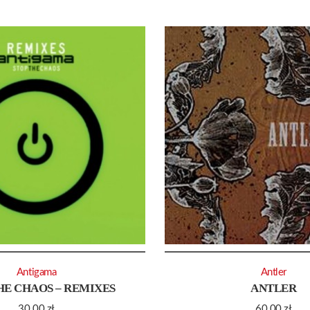
Antigama
Antler
HE CHAOS – REMIXES
ANTLER
30.00
zł
60.00
zł