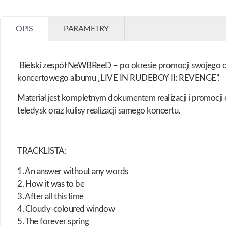
OPIS
PARAMETRY
Bielski zespół NeWBReeD – po okresie promocji swojego os
koncertowego albumu „LIVE IN RUDEBOY II: REVENGE”.
Materiał jest kompletnym dokumentem realizacji i promocji 
teledysk oraz kulisy realizacji samego koncertu.
TRACKLISTA:
1. An answer without any words
2. How it was to be
3. After all this time
4. Cloudy-coloured window
5. The forever spring