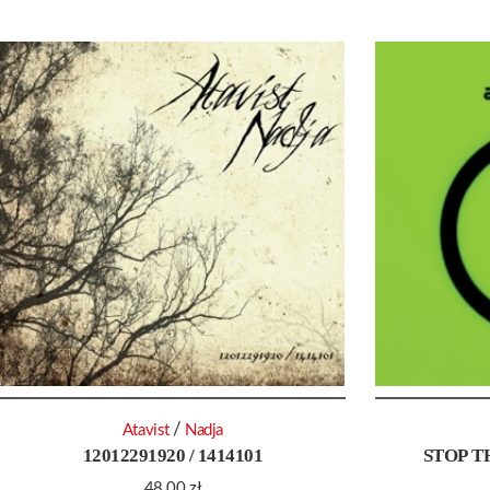
/
Atavist
Nadja
12012291920 / 1414101
STOP T
48.00
zł