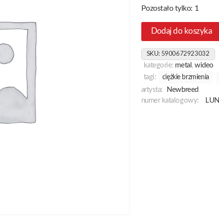
Pozostało tylko: 1
Dodaj do koszyka
SKU:
5900672923032
kategorie:
metal
,
wideo
tagi:
ciężkie brzmienia
artysta:
Newbreed
numer katalogowy:
LU