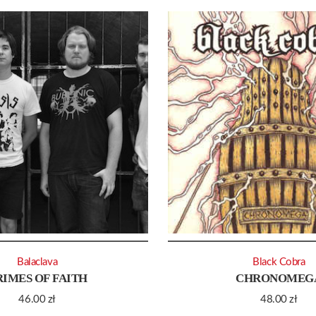
Balaclava
Black Cobra
RIMES OF FAITH
CHRONOMEG
46.00
zł
48.00
zł