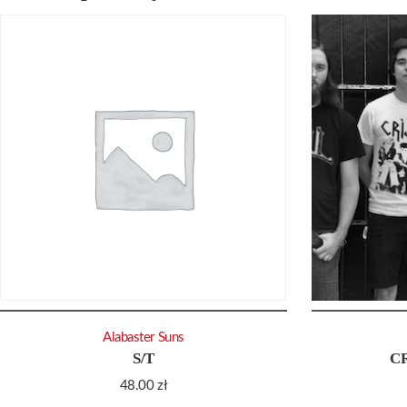
Alabaster Suns
S/T
C
48.00
zł