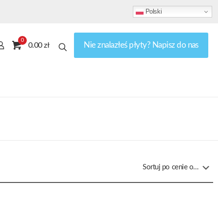
Polski
0
Nie znalazłeś płyty? Napisz do nas
0.00 zł