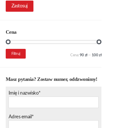
Zastosuj
Cena
Cena
Cena
Filtruj
Cena:
90 zł
—
100 zł
min.
maks.
Masz pytania? Zostaw numer, oddzwonimy!
Imię i nazwisko*
Adres email*