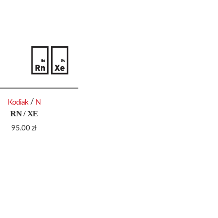
/
Kodiak
N
RN / XE
95.00
zł