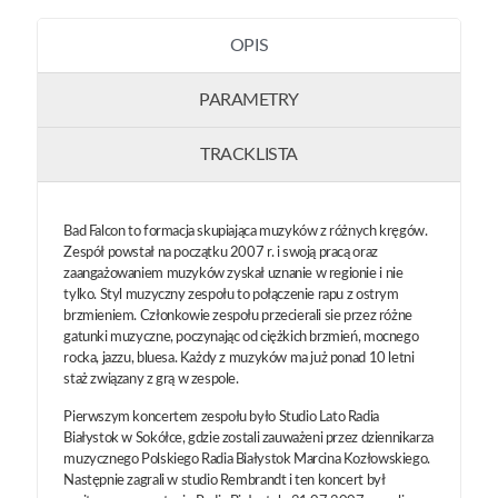
OPIS
PARAMETRY
TRACKLISTA
Bad Falcon to formacja skupiająca muzyków z różnych kręgów.
Zespół powstał na początku 2007 r. i swoją pracą oraz
zaangażowaniem muzyków zyskał uznanie w regionie i nie
tylko. Styl muzyczny zespołu to połączenie rapu z ostrym
brzmieniem. Członkowie zespołu przecierali sie przez różne
gatunki muzyczne, poczynając od ciężkich brzmień, mocnego
rocka, jazzu, bluesa. Każdy z muzyków ma już ponad 10 letni
staż związany z grą w zespole.
Pierwszym koncertem zespołu było Studio Lato Radia
Białystok w Sokółce, gdzie zostali zauważeni przez dziennikarza
muzycznego Polskiego Radia Białystok Marcina Kozłowskiego.
Następnie zagrali w studio Rembrandt i ten koncert był