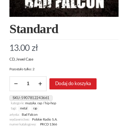
Standard
13.00
zł
CD, Jewel Case
Pozostało tylko: 2
ilość
Dodaj do koszyka
Standard
SKU:
5907812243661
kategorie:
muzyka
,
rap / hip-hop
tagi:
metal
rap
artysta:
Bad Falcon
wydawnictwo:
Polskie Radio S.A.
numer katalogowy:
PRCD 1366