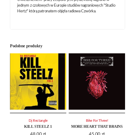
jednym z czołowych w Europie studiów nagraniowych "Studio
Hertz" którą patronatem objęła radiowa Czwórka.
Podobne produkty
Dj Rectangle
Bike For Three!
KILL STEELZ 1
MORE HEART THAT BRAINS
48.00
zł
45.00
zł