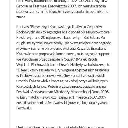
emitowany na antenie Radia Białystok. 21.07.2007 zagrali w
Gródku na Festiwalu Basowiszcza 2007. Ich muzyka zrobiła
duże wrażenie, mimo tego, że nazwa zespołu nie była nikomu
znana.
Podczas "Pierwszego Krakowskiego Festiwalu Zespołów
Rockowych" do którego zgłosiło się ponad 60 zespołów z całej
Polski, wybrano 20 najlepszych kapel w tym Bad Falcon. Po
długiej muzycznej walce zdobyli pierwsze miejsce oraz nagrodę
główną – nagranie płyty demo w studiu Ryszarda Brączka w
Krakowie oraz propozycje koncertowe., m.in. zagrania supportu
we Wrocławiu przed zespołem "Squad" (Marek Raduli,
Wojciech Pilichowski). Jacek Dewódzki (były wokalista zespołu
"Dżem") który zasiadał w jury wygranego przez nich festiwalu
w Krakowie zaproponował wspólny koncert z okazji swoich
urodzin. Była to wielka impreza, na której pozyskali kolejnych
Krakowskich fanów. Potem przyszła propozycja zagrania na
Festiwalu Artystycznym Młodzieży Akademickiej Fama 2008
w Białymstoku – zwyciężyli zajmując 1 miejsce 25.07.2009
zostali zaproszeni na festiwal w Hajnówce jako jedna z gwiazd
Festiwalu.
Uwiecznieniem pracy zespołu jest płyta, którą nagrano w