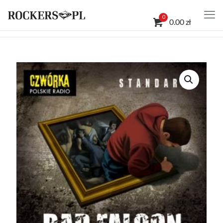
0
0.00 zł