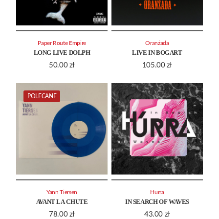
Paper Route Empire
Oranżada
LONG LIVE DOLPH
LIVE IN BOGART
50.00
zł
105.00
zł
POLECANE
Yann Tiersen
Hurra
AVANT LA CHUTE
IN SEARCH OF WAVES
78.00
zł
43.00
zł