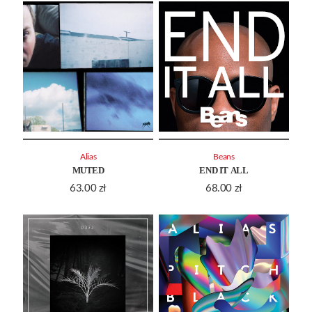
Alias
Beans
MUTED
END IT ALL
63.00
zł
68.00
zł