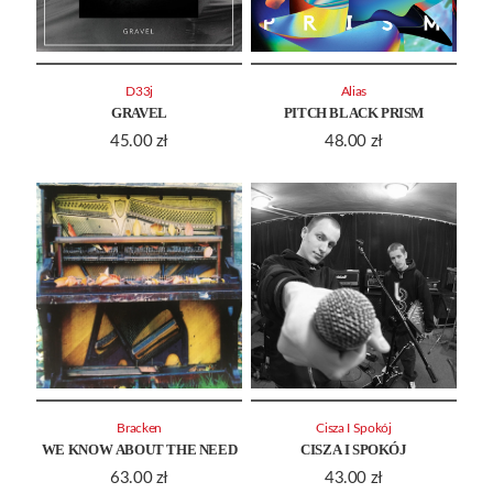
D33j
Alias
GRAVEL
PITCH BLACK PRISM
45.00
zł
48.00
zł
Bracken
Cisza I Spokój
WE KNOW ABOUT THE NEED
CISZA I SPOKÓJ
63.00
zł
43.00
zł