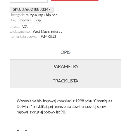
Chroniques
De
SKU:
3760248833347
Mars
kategorie:
muzyka
,
rap / hip-hop
tagi:
hip hop
rap
artysta:
V/A
wydawnictwo:
West Music Industry
numer katalogowy:
WMI0013
OPIS
PARAMETRY
TRACKLISTA
Wznowienie hip-hopowej kompilacji z 1998 roku "Chroniques
De Mars" przybliżającej reprezentantów francuskiej sceny
rapowej z drugiej połowy lat 90.