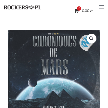
0
0.00 zł