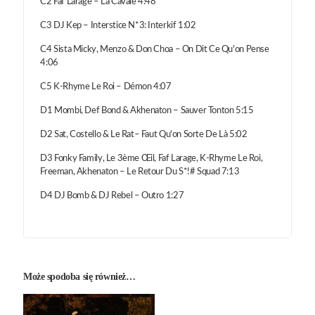
C2 Faf Larage – La Cavale 4:48
C3 DJ Kep – Interstice N*3: Interkif 1:02
C4 Sista Micky, Menzo & Don Choa – On Dit Ce Qu'on Pense
4:06
C5 K-Rhyme Le Roi – Démon 4:07
D1 Mombi, Def Bond & Akhenaton – Sauver Tonton 5:15
D2 Sat, Costello & Le Rat– Faut Qu'on Sorte De Là 5:02
D3 Fonky Family, Le 3ème Œil, Faf Larage, K-Rhyme Le Roi,
Freeman, Akhenaton – Le Retour Du S*!# Squad 7:13
D4 DJ Bomb & DJ Rebel – Outro 1:27
Może spodoba się również…