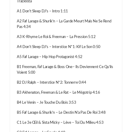
Tracklista
A1 Don't Sleep DJ's – Intro 1:11
A2 Faf Larage & Shurik'n – La Garde Meurt Mais Ne Se Rend
Pas 4:34
A3 K-Rhyme Le Roi & Freeman – La Pression 5:12
A4 Don't Sleep DJ's – Interstice N*1: Kif Le Son 0:50
A5 Faf Larage – Hip Hop Protagonist 4:52
B1 Freeman, Faf Larage & Boss One– Ils Deviennent Ce Qu'ils
Voient 5:00
B2 DJ Ralph – Interstice N*2: Tonnerre 0:44
B3 Akhenaton, Freeman & Le Rat – Le Mégotrip 4:16
B4 Le Venin – Je Touche Du Bois 3:53
B5 Faf Larage & Shurik'n – Le Destin N'a Pas De Roi 3:48
C1 Le 3e Œil & Sista Micky – Lève – Toi Du Milieu 4:53