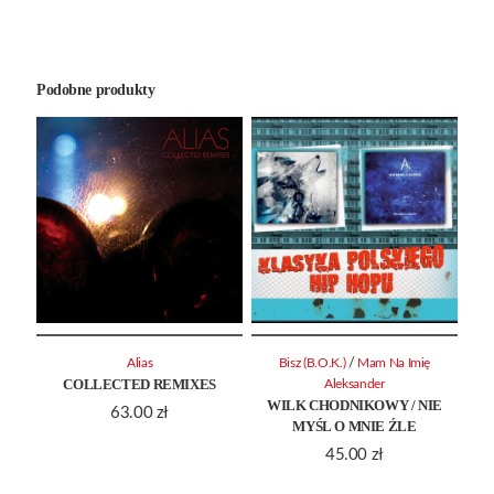
Podobne produkty
/
Alias
Bisz (B.O.K.)
Mam Na Imię
COLLECTED REMIXES
Aleksander
WILK CHODNIKOWY / NIE
63.00
zł
MYŚL O MNIE ŹLE
45.00
zł