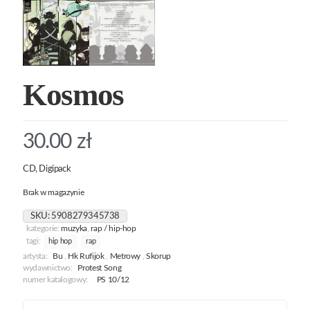
Kosmos
30.00
zł
CD, Digipack
Brak w magazynie
SKU:
5908279345738
kategorie:
muzyka
,
rap / hip-hop
tagi:
hip hop
rap
artysta:
Bu
,
Hk Rufijok
,
Metrowy
,
Skorup
wydawnictwo:
Protest Song
numer katalogowy:
PS 10/12