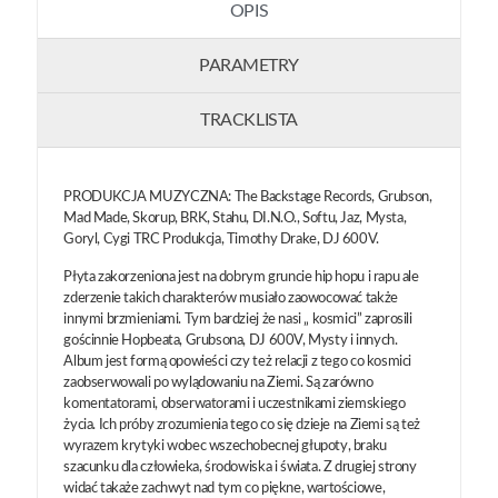
OPIS
PARAMETRY
TRACKLISTA
PRODUKCJA MUZYCZNA: The Backstage Records, Grubson,
Mad Made, Skorup, BRK, Stahu, DI.N.O., Softu, Jaz, Mysta,
Goryl, Cygi TRC Produkcja, Timothy Drake, DJ 600V.
Płyta zakorzeniona jest na dobrym gruncie hip hopu i rapu ale
zderzenie takich charakterów musiało zaowocować także
innymi brzmieniami. Tym bardziej że nasi „ kosmici” zaprosili
gościnnie Hopbeata, Grubsona, DJ 600V, Mysty i innych.
Album jest formą opowieści czy też relacji z tego co kosmici
zaobserwowali po wylądowaniu na Ziemi. Są zarówno
komentatorami, obserwatorami i uczestnikami ziemskiego
życia. Ich próby zrozumienia tego co się dzieje na Ziemi są też
wyrazem krytyki wobec wszechobecnej głupoty, braku
szacunku dla człowieka, środowiska i świata. Z drugiej strony
widać takaże zachwyt nad tym co piękne, wartościowe,