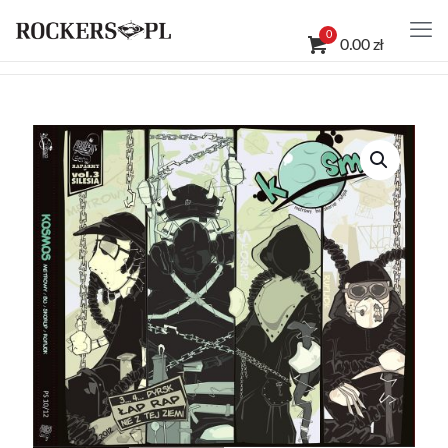
0
0.00 zł