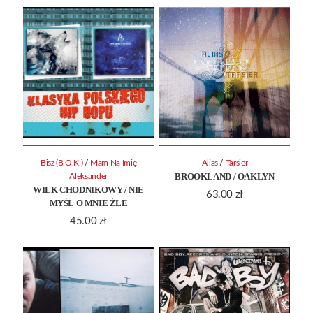
/
/
Bisz (B.O.K.)
Mam Na Imię
Alias
Tarsier
BROOKLAND / OAKLYN
Aleksander
WILK CHODNIKOWY / NIE
63.00
zł
MYŚL O MNIE ŹLE
45.00
zł