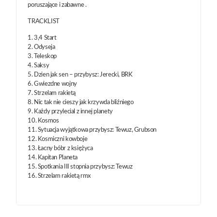
poruszające i zabawne .
TRACKLIST
1. 3,4 Start
2. Odyseja
3. Teleskop
4. Saksy
5. Dzien jak sen – przybysz: Jerecki, BRK
6. Gwiezdne wojny
7. Strzelam rakietą
8. Nic tak nie cieszy jak krzywda bliźniego
9. Każdy przylecial z innej planety
10. Kosmos
11. Sytuacja wyjątkowa przybysz: Tewuz, Grubson
12. Kosmiczni kowboje
13. Łacny bóbr z księżyca
14. Kapitan Planeta
15. Spotkania III stopnia przybysz: Tewuz
16. Strzelam rakietą rmx