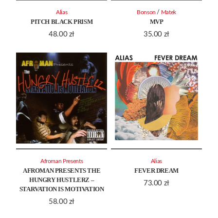
/
Alias
Bonson
Matek
PITCH BLACK PRISM
MVP
48.00
zł
35.00
zł
Afroman Presents
Alias
AFROMAN PRESENTS THE
FEVER DREAM
HUNGRY HUSTLERZ –
73.00
zł
STARVATION IS MOTIVATION
58.00
zł