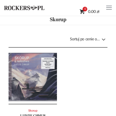
0
0.00 zł
Skorup
Skorup
LUDZIE CHMUR