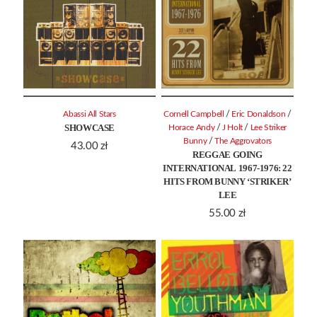
/
/
Abassi All Stars
Cornell Campbell
Eric Donaldson
SHOWCASE
/
/
Horace Andy
J Holt
Lee Striker
/
Bunny
The Aggrovators
43.00
zł
REGGAE GOING
INTERNATIONAL 1967-1976: 22
HITS FROM BUNNY ‘STRIKER’
LEE
55.00
zł