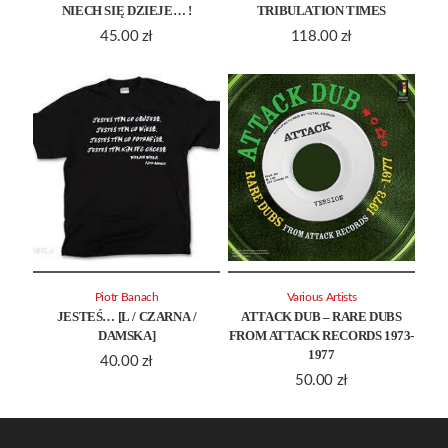
NIECH SIĘ DZIEJE… !
TRIBULATION TIMES
45.00
zł
118.00
zł
Piotr Banach
Various Artists
JESTEŚ… [L / CZARNA /
ATTACK DUB – RARE DUBS
DAMSKA]
FROM ATTACK RECORDS 1973-
1977
40.00
zł
50.00
zł