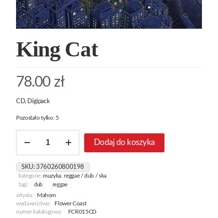
King Cat
78.00
zł
CD, Digipack
Pozostało tylko: 5
ilość
Dodaj do koszyka
King
Cat
SKU:
3760260800198
kategorie:
muzyka
,
reggae / dub / ska
tagi:
dub
reggae
artysta:
Mahom
wydawnictwo:
Flower Coast
numer katalogowy:
FCR015CD