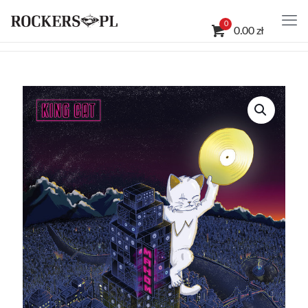
0
0.00 zł