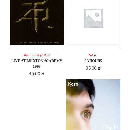
Atari Teenage Riot
Weiss
LIVE AT BRIXTON ACADEMY
33 HOURS
1999
35.00
zł
45.00
zł