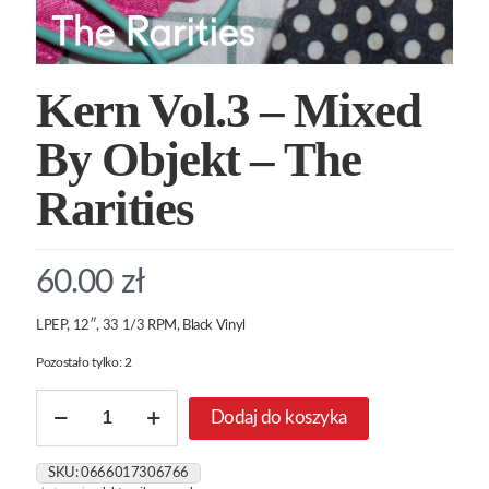
Kern Vol.3 – Mixed
By Objekt – The
Rarities
60.00
zł
LPEP, 12″, 33 1/3 RPM, Black Vinyl
Pozostało tylko: 2
ilość
Dodaj do koszyka
Kern
Vol.3
-
SKU:
0666017306766
Mixed