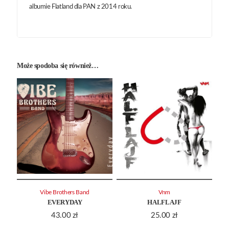
albumie Flatland dla PAN z 2014 roku.
Może spodoba się również…
Vibe Brothers Band
Vnm
EVERYDAY
HALFLAJF
43.00
zł
25.00
zł