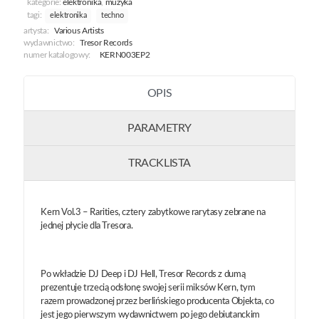
kategorie:
elektronika
,
muzyka
By
tagi:
elektronika
techno
Objekt
artysta:
Various Artists
-
wydawnictwo:
Tresor Records
The
numer katalogowy:
KERN003EP2
Rarities
OPIS
PARAMETRY
TRACKLISTA
Kern Vol.3 – Rarities, cztery zabytkowe rarytasy zebrane na
jednej płycie dla Tresora.
Po wkładzie DJ Deep i DJ Hell, Tresor Records z dumą
prezentuje trzecią odsłonę swojej serii miksów Kern, tym
razem prowadzonej przez berlińskiego producenta Objekta, co
jest jego pierwszym wydawnictwem po jego debiutanckim