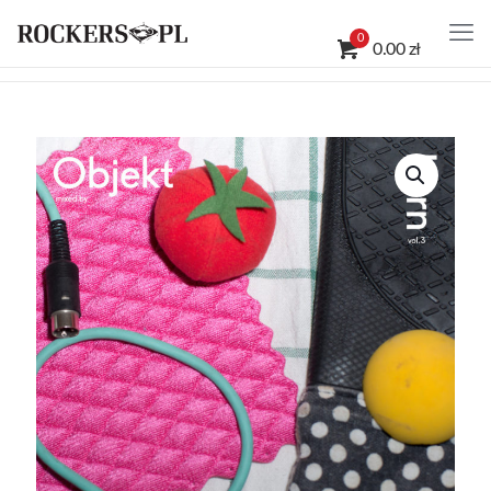
0
0.00 zł