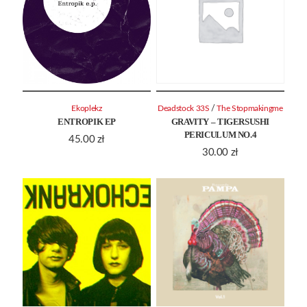
/
Ekoplekz
Deadstock 33S
The Stopmakingme
ENTROPIK EP
GRAVITY – TIGERSUSHI
PERICULUM NO.4
45.00
zł
30.00
zł