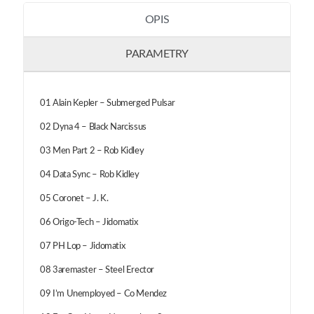
OPIS
PARAMETRY
01 Alain Kepler – Submerged Pulsar
02 Dyna 4 – Black Narcissus
03 Men Part 2 – Rob Kidley
04 Data Sync – Rob Kidley
05 Coronet – J. K.
06 Origo-Tech – Jidomatix
07 PH Lop – Jidomatix
08 3aremaster – Steel Erector
09 I’m Unemployed – Co Mendez