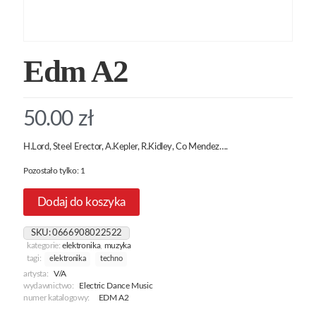
Edm A2
50.00
zł
H.Lord, Steel Erector, A.Kepler, R.Kidley, Co Mendez….
Pozostało tylko: 1
Dodaj do koszyka
SKU:
0666908022522
kategorie:
elektronika
,
muzyka
tagi:
elektronika
techno
artysta:
V/A
wydawnictwo:
Electric Dance Music
numer katalogowy:
EDM A2