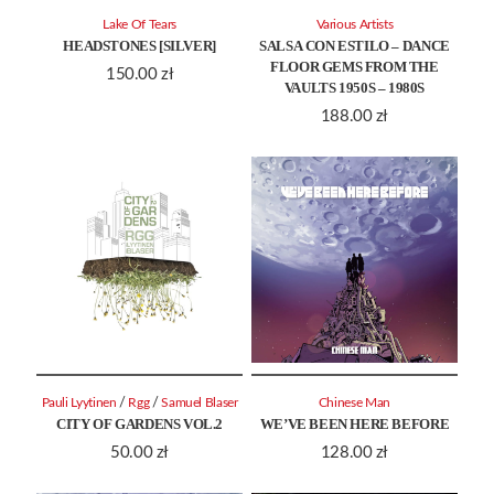
Lake Of Tears
Various Artists
HEADSTONES [SILVER]
SALSA CON ESTILO – DANCE
FLOOR GEMS FROM THE
150.00
zł
VAULTS 1950S – 1980S
188.00
zł
/
/
Pauli Lyytinen
Rgg
Samuel Blaser
Chinese Man
CITY OF GARDENS VOL.2
WE’VE BEEN HERE BEFORE
50.00
zł
128.00
zł