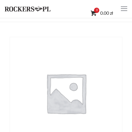
0
0.00 zł