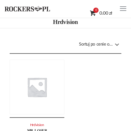
0
0.00 zł
Hrdvision
Hrdvision
MR. LOSER