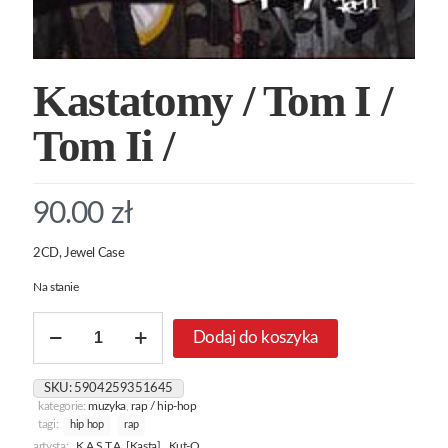
Kastatomy / Tom I /
Tom Ii /
90.00
zł
2CD, Jewel Case
Na stanie
ilość
Dodaj do koszyka
Kastatomy
/
Tom
SKU:
5904259351645
I
kategorie:
muzyka
,
rap / hip-hop
/
tagi:
hip hop
rap
Tom
artysta:
K.A.S.T.A. [Kasta]
,
Kut-O