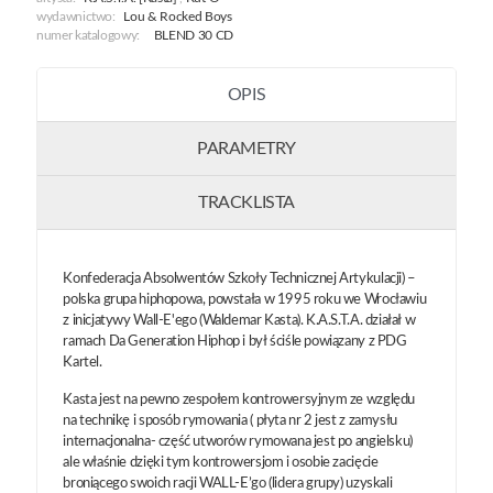
Ii
wydawnictwo:
Lou & Rocked Boys
/
numer katalogowy:
BLEND 30 CD
OPIS
PARAMETRY
TRACKLISTA
Konfederacja Absolwentów Szkoły Technicznej Artykulacji) –
polska grupa hiphopowa, powstała w 1995 roku we Wrocławiu
z inicjatywy Wall-E'ego (Waldemar Kasta). K.A.S.T.A. działał w
ramach Da Generation Hiphop i był ściśle powiązany z PDG
Kartel.
Kasta jest na pewno zespołem kontrowersyjnym ze względu
na technikę i sposób rymowania ( płyta nr 2 jest z zamysłu
internacjonalna- część utworów rymowana jest po angielsku)
ale właśnie dzięki tym kontrowersjom i osobie zacięcie
broniącego swoich racji WALL-E’go (lidera grupy) uzyskali