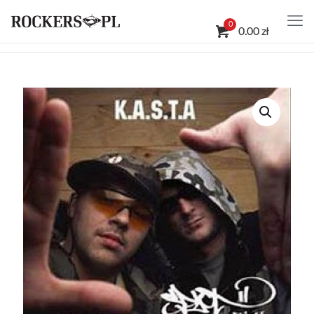
0
0.00 zł