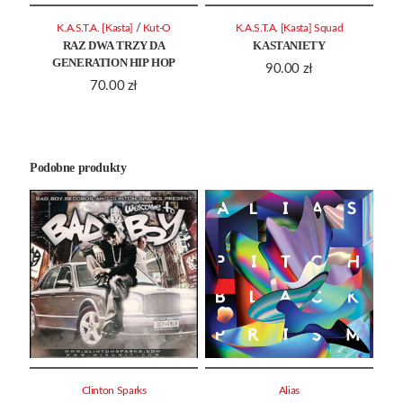
/
K.A.S.T.A. [Kasta]
Kut-O
K.A.S.T.A. [Kasta] Squad
RAZ DWA TRZY DA
KASTANIETY
GENERATION HIP HOP
90.00
zł
70.00
zł
Podobne produkty
Clinton Sparks
Alias