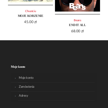
Chvaściu
MOJE KORZENIE
Beans
45.00
zł
END IT ALL
68.00
zł
Moje konto
Moje konto
Zamówienia
Adresy