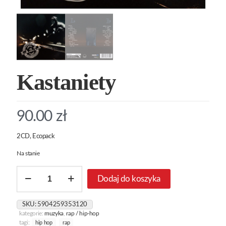
Kastaniety
90.00
zł
2CD, Ecopack
Na stanie
ilość
Dodaj do koszyka
Kastaniety
SKU:
5904259353120
kategorie:
muzyka
,
rap / hip-hop
tagi:
hip hop
rap