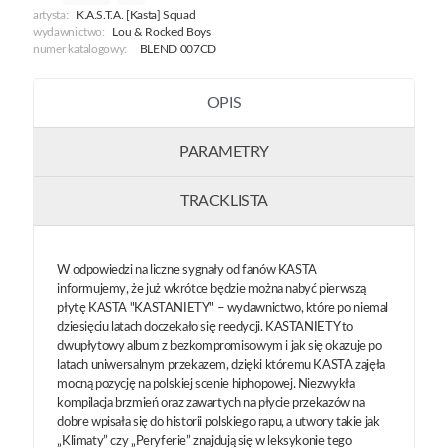
artysta:
K.A.S.T.A. [Kasta] Squad
wydawnictwo:
Lou & Rocked Boys
numer katalogowy:
BLEND 007CD
OPIS
PARAMETRY
TRACKLISTA
W odpowiedzi na liczne sygnały od fanów KASTA
informujemy, że już wkrótce będzie można nabyć pierwszą
płytę KASTA "KASTANIETY" – wydawnictwo, które po niemal
dziesięciu latach doczekało się reedycji. KASTANIETY to
dwupłytowy album z bezkompromisowym i jak się okazuje po
latach uniwersalnym przekazem, dzięki któremu KASTA zajęła
mocną pozycję na polskiej scenie hiphopowej. Niezwykła
kompilacja brzmień oraz zawartych na płycie przekazów na
dobre wpisała się do historii polskiego rapu, a utwory takie jak
„Klimaty” czy „Peryferie” znajdują się w leksykonie tego