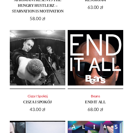
HUNGRY HUSTLERZ –
63.00
zł
STARVATION IS MOTIVATION
58.00
zł
Cisza I Spokój
Beans
CISZA I SPOKÓJ
END IT ALL
43.00
zł
68.00
zł