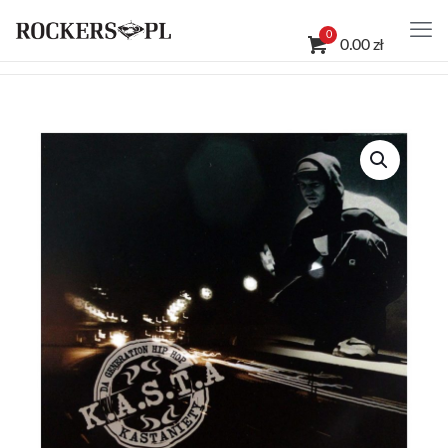
0
0.00 zł