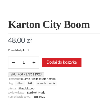
Karton City Boom
48.00
zł
Pozostało tylko: 2
ilość
Dodaj do koszyka
Karton
City
Boom
SKU:
4047179611923
kategorie:
muzyka
,
world music / ethno
tagi:
ethno
folk
nowe brzmienia
artysta:
Shazalakazoo
wydawnictwo:
Eastblok Music
numer katalogowy:
EBM 022