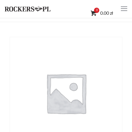
0
0.00 zł