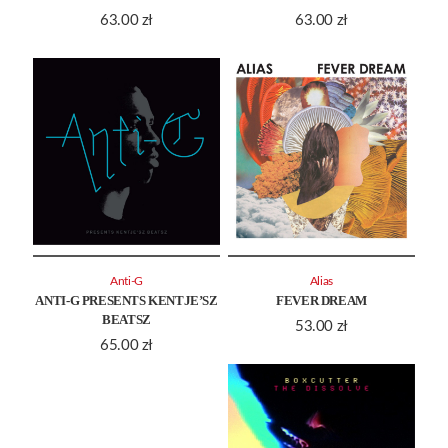
63.00
zł
63.00
zł
Anti-G
Alias
ANTI-G PRESENTS KENTJE’SZ
FEVER DREAM
BEATSZ
53.00
zł
65.00
zł