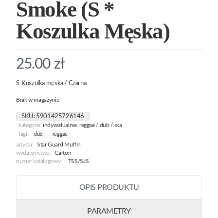
Smoke (S *
Koszulka Męska)
25.00
zł
S-Koszulka męska / Czarna
Brak w magazynie
SKU:
5901425726146
kategorie:
indywidualnie
,
reggae / dub / ska
tagi:
dub
reggae
artysta:
Star Guard Muffin
wydawnictwo:
Carton
numer katalogowy:
TSS/SJS
OPIS PRODUKTU
PARAMETRY