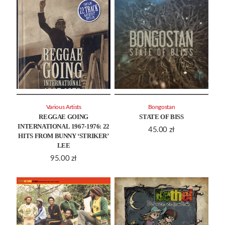
Various Artists
Bongostan
REGGAE GOING
STATE OF BISS
INTERNATIONAL 1967-1976: 22
45.00
zł
HITS FROM BUNNY ‘STRIKER’
LEE
95.00
zł