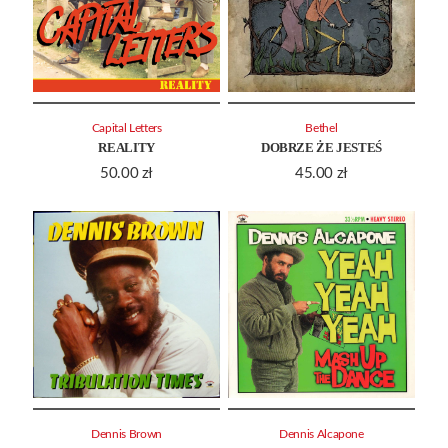
Capital Letters
Bethel
REALITY
DOBRZE ŻE JESTEŚ
50.00
zł
45.00
zł
Dennis Brown
Dennis Alcapone