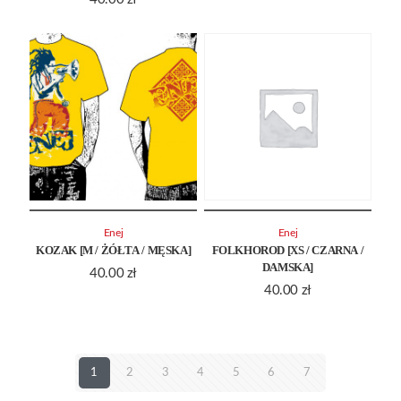
Enej
Enej
KOZAK [M / ŻÓŁTA / MĘSKA]
FOLKHOROD [XS / CZARNA /
DAMSKA]
40.00
zł
40.00
zł
1
2
3
4
5
6
7