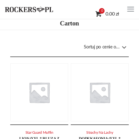
0
0.00 zł
Carton
Star Guard Muffin
Strachy Na Lachy
LION (XXL * BLUZA Z
DODEKAFONIA (XXL *