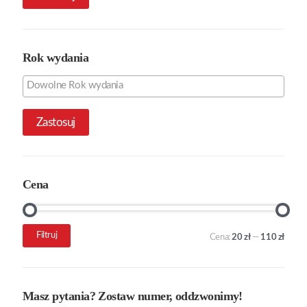
Rok wydania
Zastosuj
Cena
Cena
Cena
Filtruj
Cena:
20 zł
—
110 zł
min.
maks.
Masz pytania? Zostaw numer, oddzwonimy!