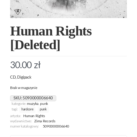
Human Rights
[Deleted]
30.00
zł
CD, Digipack
Brak w magazynie
SKU:
5090000006640
kategorie:
muzyka
,
punk
tagi:
hardcore
punk
artysta:
Human Rights
wydawnictwo:
Zima Records
numer katalogowy:
5090000006640