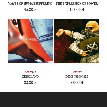
WAVES OF HUMAN SUFFERING
THE EXPRESSION OF POWER
45.00
zł
128.00
zł
Antigama
Catheter
ZEROLAND
DIMENSION 303
33.00
zł
38.00
zł