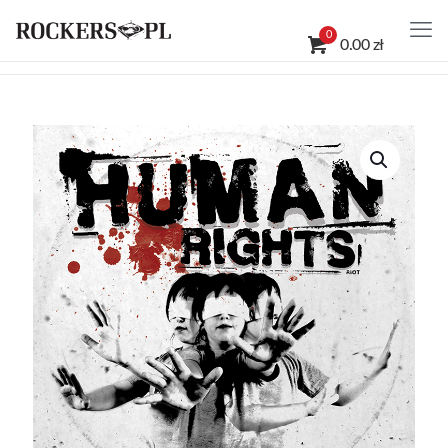
0
0.00 zł