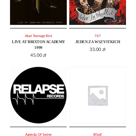
Atari Teenage Riot
747
LIVE AT BRIXTON ACADEMY
JEDEN ZA WSZYSTKICH
1999
33.00
zł
45.00
zł
Agenda Of Swine
Bl'ast!