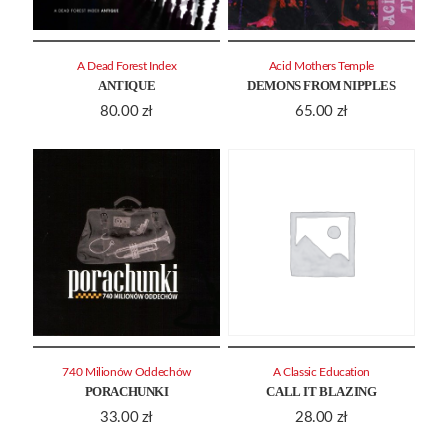
A Dead Forest Index
Acid Mothers Temple
ANTIQUE
DEMONS FROM NIPPLES
80.00
zł
65.00
zł
740 Milionów Oddechów
A Classic Education
PORACHUNKI
CALL IT BLAZING
33.00
zł
28.00
zł