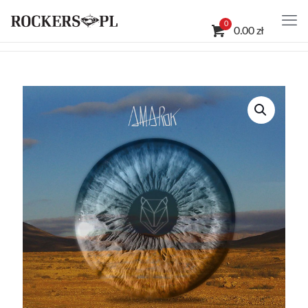
0
0.00 zł