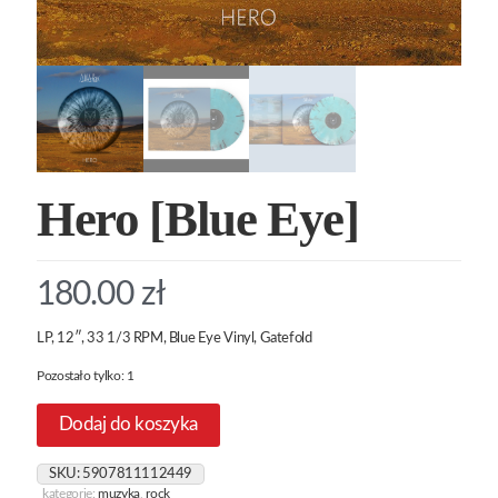
Hero [Blue Eye]
180.00
zł
LP, 12″, 33 1/3 RPM, Blue Eye Vinyl, Gatefold
Pozostało tylko: 1
Dodaj do koszyka
SKU:
5907811112449
kategorie:
muzyka
,
rock