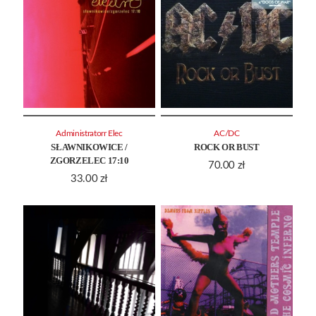
Administratorr Elec
AC/DC
SŁAWNIKOWICE /
ROCK OR BUST
ZGORZELEC 17:10
70.00
zł
33.00
zł