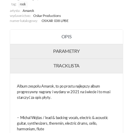
tag:
rock
artysta:
Amarok
wydawnictwo:
Oskar Productions
numer katalogowy:
OSKAR 038 LPBE
OPIS
PARAMETRY
TRACKLISTA
Album zespołu Amarok, to po prostu najlepszy album
progresywny nagrany i wydany w 2021 na świecie i to musi
starczyć za opis płyty.
– Michal Wojtas / lead & backing vocals, electric & acoustic
guitar, synthesizers, theremin, electric drums, cello,
harmonium, flute