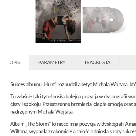
OPIS
PARAMETRY
TRACKLISTA
Sukces albumu „Hunt” rozbudził apetyt Michała Wojtasa, kt
To właśnie taki tytuł nosiła kolejna pozycja w dyskografii 
ciszy i spokoju. Przestrzenne brzmienia, ciepłe emocje ora
nadrzędnym Michała Wojtasa.
Album „The Storm” to nieco inna pozycja w dyskografii Ama
Wiltona, wypadła znakomicie a całość odniosła spory sukces