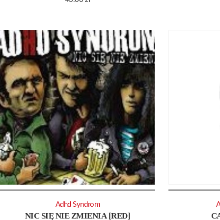
Adhd Syndrom
A
NIC SIĘ NIE ZMIENIA [RED]
C