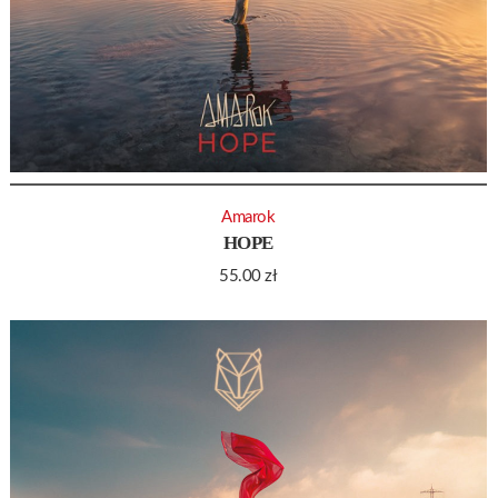
Amarok
HOPE
55.00
zł