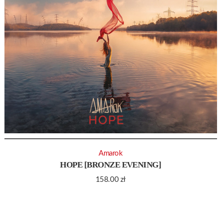
Amarok
HOPE [BRONZE EVENING]
158.00
zł