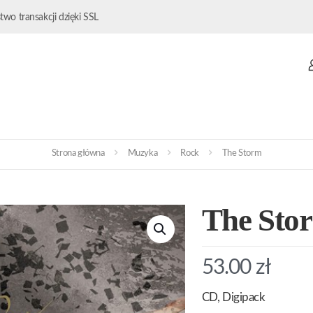
wo transakcji dzięki SSL
Strona główna
Muzyka
Rock
The Storm
The Sto
53.00
zł
CD, Digipack