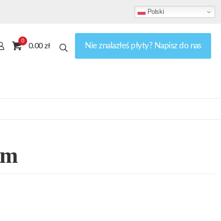
Polski
0
Nie znalazłeś płyty? Napisz do nas
0.00 zł
rm