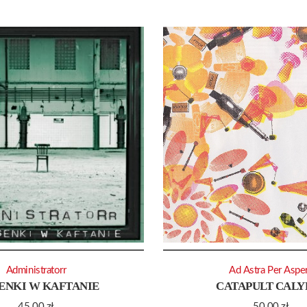
Administratorr
Ad Astra Per Aspe
ENKI W KAFTANIE
CATAPULT CALY
45.00
zł
50.00
zł