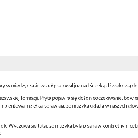
óry w międzyczasie współpracował już nad ścieżką dźwiękową do
warszawskiej formacji. Płyta pojawiła się dość nieoczekiwanie, bo
z ambientowa mgiełka, sprawiają, że muzyka układa w naszych głow
rok. Wyczuwa się tutaj, że muzyka była pisana w konkretnym cel
.