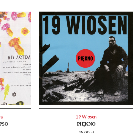
ra
19 Wiosen
PSO
PIĘKNO
45.00
zł