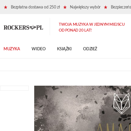
Bezpłatna dostawa od 250 zł
Największy wybór
Bezpieczeńst
TWOJA MUZYKA W JEDNYM MIEJSCU
OD PONAD 20 LAT!
MUZYKA
WIDEO
KSIĄŻKI
ODZIEŻ