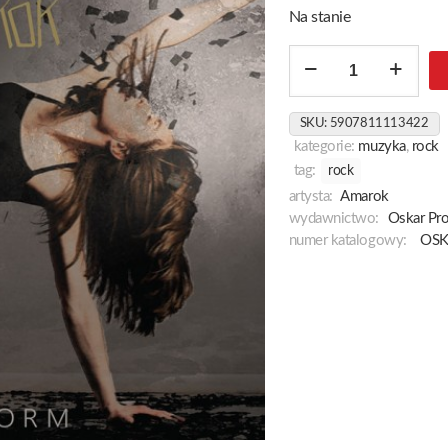
Na stanie
ilość
The
Storm
SKU:
5907811113422
kategorie:
muzyka
,
rock
tag:
rock
artysta:
Amarok
wydawnictwo:
Oskar Pr
numer katalogowy:
OSK