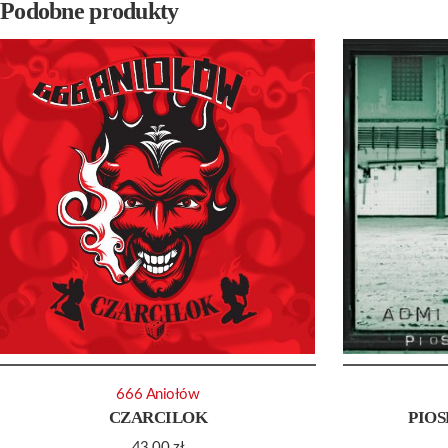
Podobne produkty
666 Aniołów
CZARCILOK
PIOS
43.00
zł