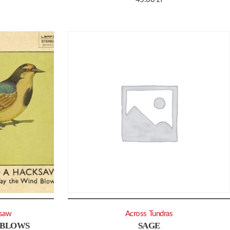
saw
Across Tundras
 BLOWS
SAGE