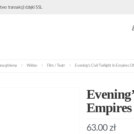
wo transakcji dzięki SSL
ona główna
Wideo
Film / Teatr
Evening’s Civil Twilight In Empires Of
Evening’
Empires
63.00
zł