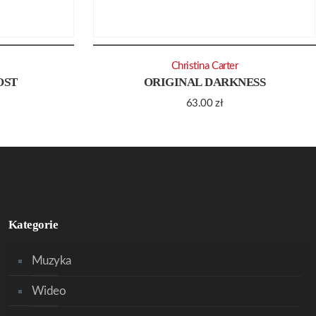
Christina Carter
OST
ORIGINAL DARKNESS
63.00
zł
Kategorie
Muzyka
Wideo