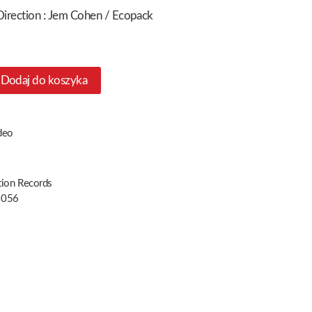
 Direction : Jem Cohen / Ecopack
Dodaj do koszyka
deo
tion Records
 056