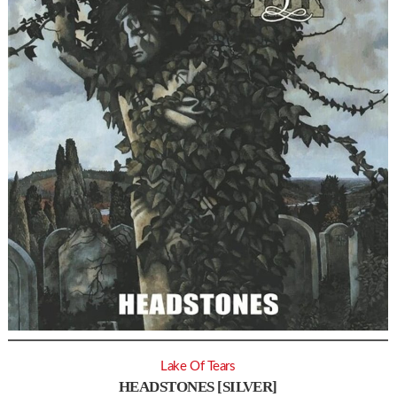
Lake Of Tears
HEADSTONES [SILVER]