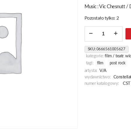
Music : Vic Chesnutt /
Pozostało tylko: 2
ilość
Evening's
Civil
SKU:
0666561005627
Twilight
kategorie:
film / teatr
,
wi
In
tagi:
film
post rock
Empires
artysta:
V/A
Of
wydawnictwo:
Constella
Tin
numer katalogowy:
CST