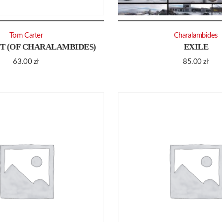
Tom Carter
Charalambides
 (OF CHARALAMBIDES)
EXILE
63.00
zł
85.00
zł