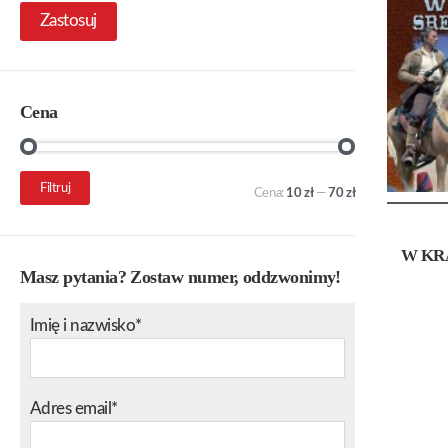
Zastosuj
Cena
Cena
Cena
Filtruj
Cena:
10 zł
—
70 zł
min.
maks.
W KR
Masz pytania? Zostaw numer, oddzwonimy!
Imię i nazwisko*
Adres email*