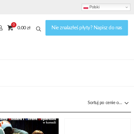
Polski
0
Nie znalazłeś płyty? Napisz do nas
0.00 zł