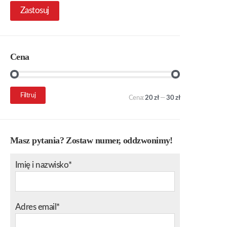
Zastosuj
Cena
Cena
Cena
Filtruj
Cena:
20 zł
—
30 zł
min.
maks.
Masz pytania? Zostaw numer, oddzwonimy!
Imię i nazwisko*
Adres email*