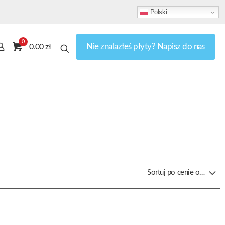
Polski
0
Nie znalazłeś płyty? Napisz do nas
0.00 zł