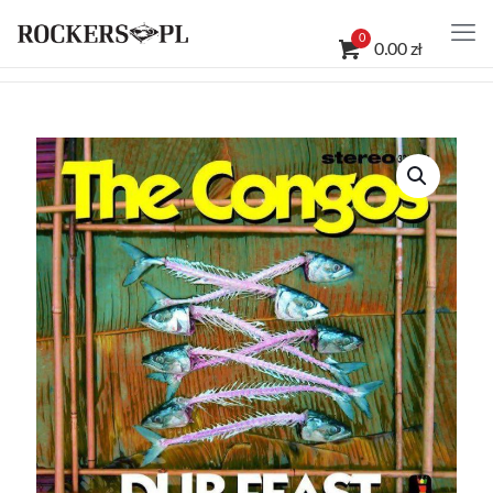
0
0.00 zł