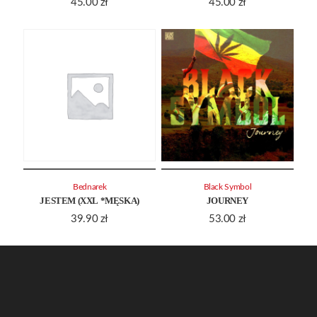
45.00
zł
45.00
zł
Bednarek
Black Symbol
JESTEM (XXL *MĘSKA)
JOURNEY
39.90
zł
53.00
zł