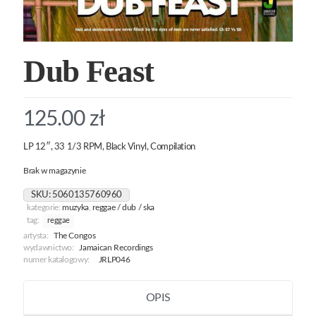
Dub Feast
125.00
zł
LP 12″, 33 1/3 RPM, Black Vinyl, Compilation
Brak w magazynie
SKU:
5060135760960
kategorie:
muzyka
,
reggae / dub / ska
tag:
reggae
artysta:
The Congos
wydawnictwo:
Jamaican Recordings
numer katalogowy:
JRLP046
OPIS