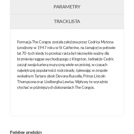
PARAMETRY
TRACKLISTA
Formacja The Congos została założona przez Cedrica Mytona
(urodzony w 1947 roku w St Catherine, na Jamajce) w połowie
lat 70-tych kiedy to przekaz rasta był niezwykle ważny dla
brzmienia reggae wychodzącego z Kingston. Jednakże Cedric
zaczął swoja karierą muzyczną wiele wcześniej, w czasach
największej popularności rocksteady, śpiewając w zespole
wokalnym Tartans obok Devona Russella, Prince Lincoln
Thompsona oraz Lindbergha Lewisa. Wpływy te wyraźnie
słychać w późniejszych dokonaniach The Congos.
Podobne produkty