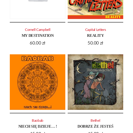
Cornell Campbell
Capital Letters
MY DESTINATION
REALITY
60.00
zł
50.00
zł
Baobab
Bethel
NIECH SIĘ DZIEJE… !
DOBRZE ŻE JESTEŚ