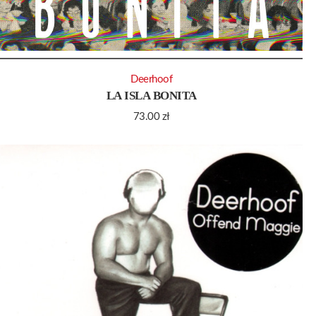
Deerhoof
LA ISLA BONITA
73.00
zł