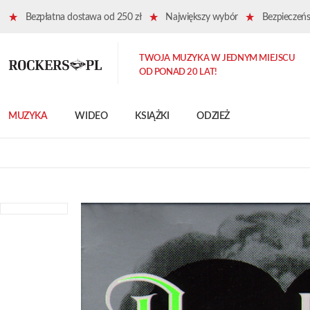
Bezpłatna dostawa od 250 zł
Największy wybór
Bezpieczeńst
TWOJA MUZYKA W JEDNYM MIEJSCU
OD PONAD 20 LAT!
MUZYKA
WIDEO
KSIĄŻKI
ODZIEŻ