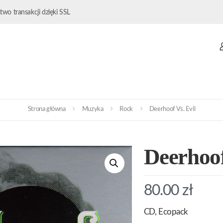
wo transakcji dzięki SSL
Strona główna
Muzyka
Rock
Deerhoof Vs. Evil
Deerhoof
80.00
zł
CD, Ecopack