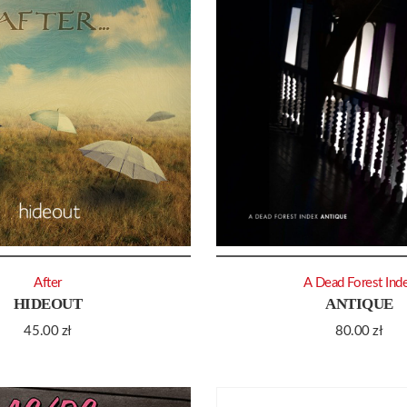
After
A Dead Forest Ind
HIDEOUT
ANTIQUE
45.00
zł
80.00
zł