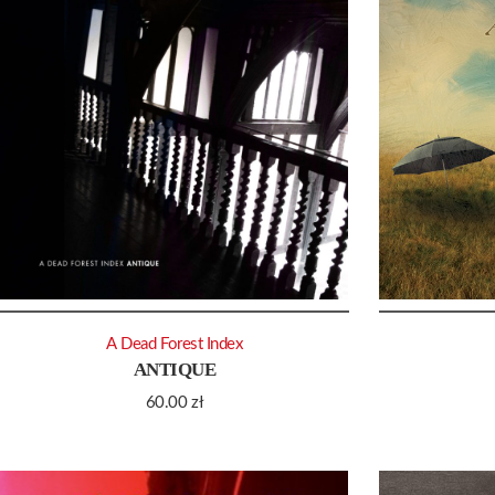
A Dead Forest Index
ANTIQUE
60.00
zł