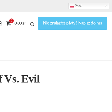
Polski
0
Nie znalazłeś płyty? Napisz do nas
0.00 zł
 Vs. Evil