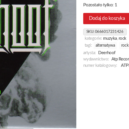
Pozostało tylko: 1
Dodaj do koszyka
SKU:
0666017231426
kategorie:
muzyka
,
rock
tagi:
alternatywa
rock
artysta:
Deerhoof
wydawnictwo:
Atp Recor
numer katalogowy:
ATP