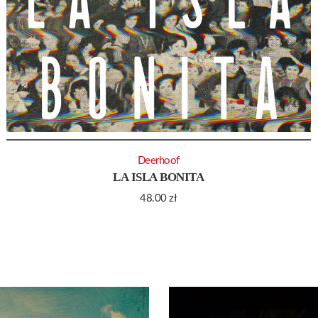
Deerhoof
LA ISLA BONITA
48.00
zł