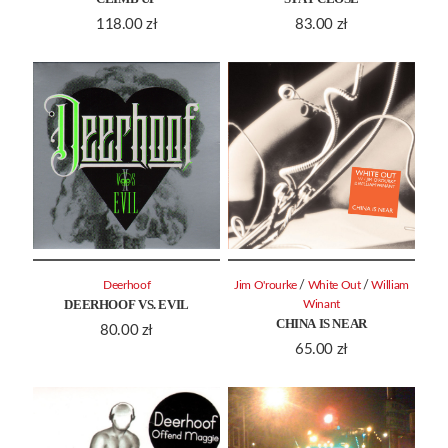
118.00
zł
83.00
zł
/
/
Deerhoof
Jim O'rourke
White Out
William
DEERHOOF VS. EVIL
Winant
CHINA IS NEAR
80.00
zł
65.00
zł