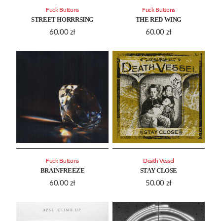
Fuck Buttons
Fuck Buttons
STREET HORRRSING
THE RED WING
60.00
zł
60.00
zł
Fuck Buttons
Death Vessel
BRAINFREEZE
STAY CLOSE
60.00
zł
50.00
zł