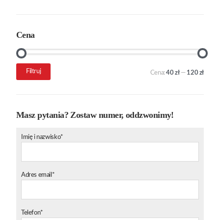
Cena
Cena
Cena
Filtruj
Cena:
40 zł
—
120 zł
min.
maks.
Masz pytania? Zostaw numer, oddzwonimy!
Imię i nazwisko*
Adres email*
Telefon*