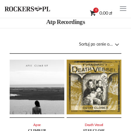
0
0.00 zł
Atp Recordings
Apse
Death Vessel
CLIMB UP
STAY CLOSE