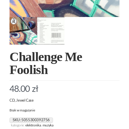
Challenge Me
Foolish
48.00
zł
CD, Jewel Case
Brak w magazynie
SKU:
5055300392756
kategorie:
elektronika
,
muzyka