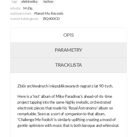
tagi:
elektronika
techno
artysta:
M-Ziq
wydawnictwo:
Planet Mu Records
numer katalogowy:
ZIQ400CD
OPIS
PARAMETRY
TRACKLISTA
Zbiór archiwalnych i niepublikowanych nagrań z lat 90-tych.
Here is a 'lost' album of Mike Paradinas's ahead-of-its-time
project tapping into the same highly melodic, orchestrated
electronic pieces that made his 'Royal Astronomy' album so
remarkable. Seen as a sort of companion to that album,
'Challenge Me Foolish' is similarly uplifting creating a mood of
gentle optimism with music that is both baroque and whimsical.