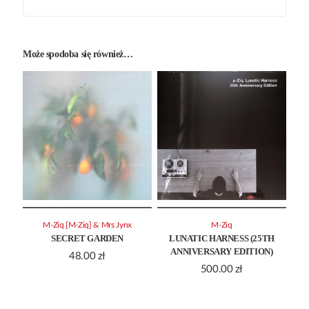
Może spodoba się również…
M-Ziq [Μ-Ziq] & Mrs Jynx
M-Ziq
SECRET GARDEN
LUNATIC HARNESS (25TH
ANNIVERSARY EDITION)
48.00
zł
500.00
zł