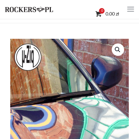
0
0.00 zł