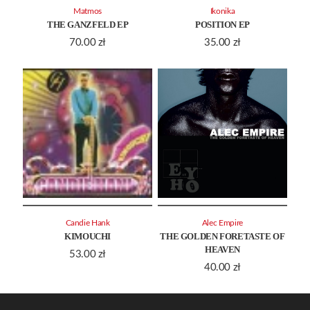
Matmos
Ikonika
THE GANZFELD EP
POSITION EP
70.00
zł
35.00
zł
Candie Hank
Alec Empire
KIMOUCHI
THE GOLDEN FORETASTE OF
HEAVEN
53.00
zł
40.00
zł