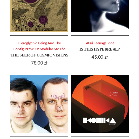
Hieroglyphic Being And The
Atari Teenage Riot
IS THIS HYPERREAL?
Configurative Of Modular Me Trio
THE SEER OF COSMIC VISIONS
45.00
zł
78.00
zł