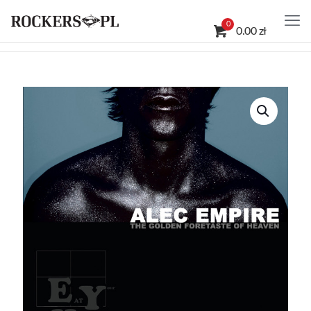
0
0.00 zł