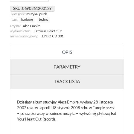
Foretaste
SKU:
0690261200129
Of
kategorie:
muzyka
,
punk
Heaven
tagi:
hardcore
techno
artysta:
Alec Empire
wydawnictwo:
Eat Your Heart Out
numer katalogowy:
EYHO CD 001
OPIS
PARAMETRY
TRACKLISTA
Dziesiąty album studyjny Aleca Empire, wydany 28 listopada
2007 roku w Japonii i 18 stycznia 2008 roku w Europie przez
– po raz pierwszy w karierze muzyka – wytwórnię płytową Eat
Your Heart Out Records.