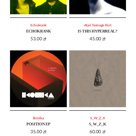
Echokrank
Atari Teenage Riot
ECHOKRANK
IS THIS HYPERREAL?
53.00
zł
45.00
zł
Ikonika
S_W_Z_K
POSITION EP
S_W_Z_K
35.00
zł
60.00
zł