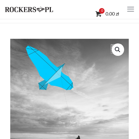
0
0.00 zł