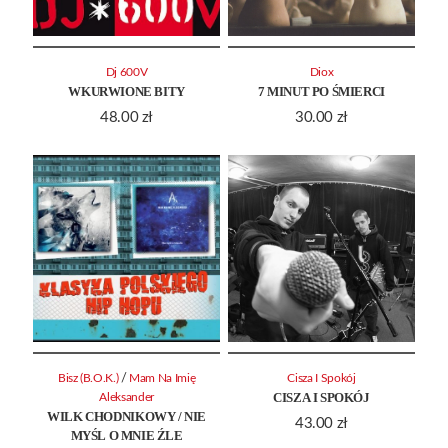
Dj 600V
Diox
WKURWIONE BITY
7 MINUT PO ŚMIERCI
48.00
zł
30.00
zł
/
Bisz (B.O.K.)
Mam Na Imię
Cisza I Spokój
CISZA I SPOKÓJ
Aleksander
WILK CHODNIKOWY / NIE
43.00
zł
MYŚL O MNIE ŹLE