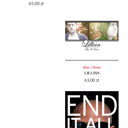
45.00
zł
/
Alias
Ehren
LILLIAN
63.00
zł