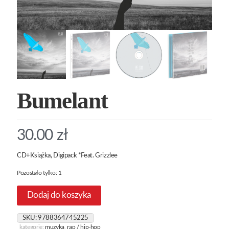
Bumelant
30.00
zł
CD+Książka, Digipack *Feat. Grizzlee
Pozostało tylko: 1
Dodaj do koszyka
SKU:
9788364745225
kategorie:
muzyka
,
rap / hip-hop