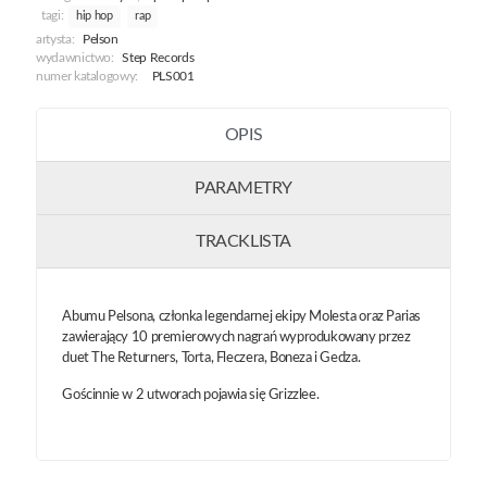
tagi:
hip hop
rap
artysta:
Pelson
wydawnictwo:
Step Records
numer katalogowy:
PLS001
OPIS
PARAMETRY
TRACKLISTA
Abumu Pelsona, członka legendarnej ekipy Molesta oraz Parias
zawierający 10 premierowych nagrań wyprodukowany przez
duet The Returners, Torta, Fleczera, Boneza i Gedza.
Gościnnie w 2 utworach pojawia się Grizzlee.