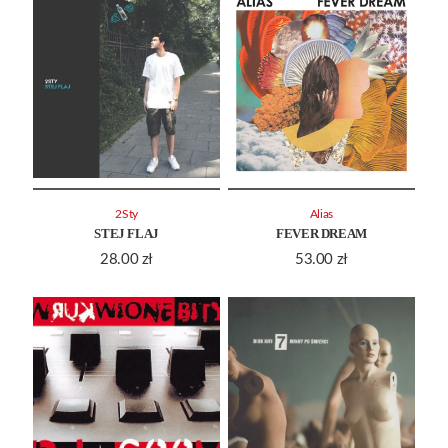
2Sty
Alias
STEJ FLAJ
FEVER DREAM
28.00
zł
53.00
zł