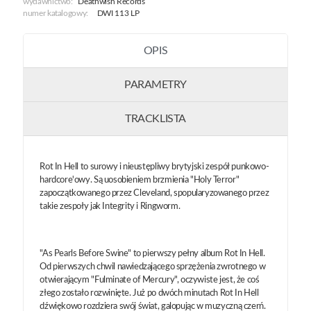
wydawnictwo:
Deathwish Records
numer katalogowy:
DWI 113 LP
OPIS
PARAMETRY
TRACKLISTA
Rot In Hell to surowy i nieustępliwy brytyjski zespół punkowo-
hardcore'owy. Są uosobieniem brzmienia "Holy Terror"
zapoczątkowanego przez Cleveland, spopularyzowanego przez
takie zespoły jak Integrity i Ringworm.
"As Pearls Before Swine" to pierwszy pełny album Rot In Hell.
Od pierwszych chwil nawiedzającego sprzężenia zwrotnego w
otwierającym "Fulminate of Mercury", oczywiste jest, że coś
złego zostało rozwinięte. Już po dwóch minutach Rot In Hell
dźwiękowo rozdziera swój świat, galopując w muzyczną czerń.