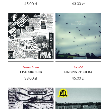
45.00
zł
43.00
zł
Broken Bones
Axis Of
LIVE 100 CLUB
FINDING ST. KILDA
38.00
zł
45.00
zł