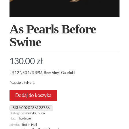
As Pearls Before
Swine
130.00
zł
LP, 12″, 33 1/3 RPM, Beer Vinyl, Gatefold
Pozostało tylko: 1
Dodaj do koszyka
SKU:
0020286123736
kategorie:
muzyka
,
punk
tag:
hardcore
artysta:
Rot In Hell