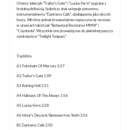
Utwory takie jak "Traitor's Gate" i "Lucius Ferre" są grane z
brutalną dzikością. Szaleńczy atak ustępuje ponuremu
instrumentalnemu "Darkness Calls", działającemu jako oko ich
burzy. Wkrótce jednak krwawa łaźnia rozpoczyna się na nowo
w utworach takich jak "Behavioral Resistance MMIX" i
"Coyotenia". Wszystkie one prowadzą nas do piekielnej paszczy
zamknięcia w "Twilight Tongues".
Tracklista
A1 Fulminate Of Mercury 3:37
A2 Traitor's Gate 1:09
A3 Rotting Hell 2:15
A4 Hallways Of The Always 1:56
A5 Lucius Ferre 2:28
A6 Ishtar's Descent/Between Iron Teeth 3:56
B1 Darkness Calls 2:05