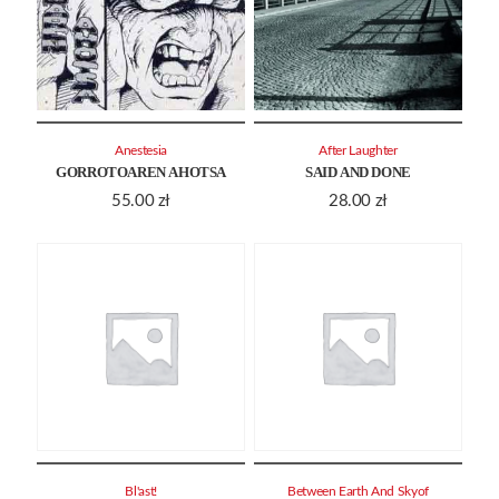
Anestesia
After Laughter
GORROTOAREN AHOTSA
SAID AND DONE
55.00
zł
28.00
zł
Bl'ast!
Between Earth And Skyof