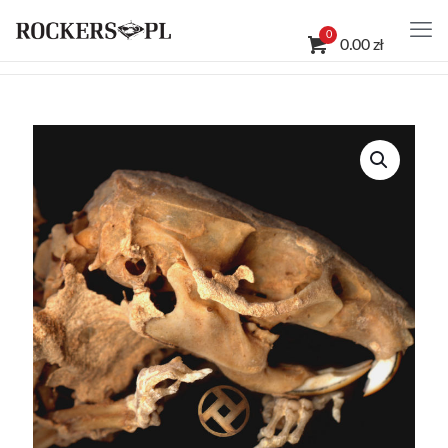
0
0.00 zł