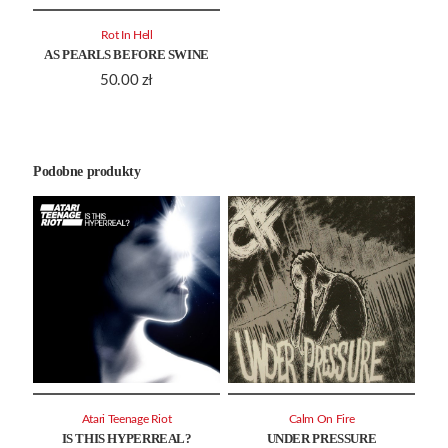
Rot In Hell
AS PEARLS BEFORE SWINE
50.00
zł
Podobne produkty
Atari Teenage Riot
Calm On Fire
IS THIS HYPERREAL?
UNDER PRESSURE