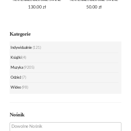
130.00
zł
50.00
zł
Kategorie
Indywidualnie
(121)
Książki
(4)
Muzyka
(9205)
Odzież
(7)
Wideo
(98)
Nośnik