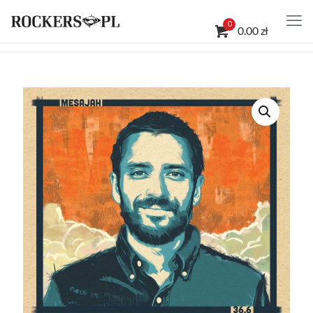
0
0.00 zł