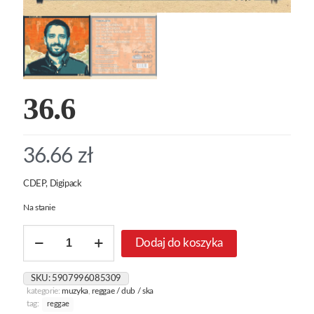
36.6
36.66
zł
CDEP, Digipack
Na stanie
ilość
Dodaj do koszyka
36.6
SKU:
5907996085309
kategorie:
muzyka
,
reggae / dub / ska
tag:
reggae