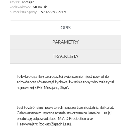
artysta:
Mesajah
wydawnictwo:
MOmusic
numer katalogowy:
5907996085309
OPIS
PARAMETRY
TRACKLISTA
To była długa i kręta droga. Jej zwieńczeniem jest powrót do
zdrowia oraz równowagi życiowej i właśnie to symbolizuje tytuł
najnowszej EP-ki Mesajah, „36,6”.
Jest to zbiór singli powstałych na przestrzeni ostatnich kilku lat.
Cała warstwa muzyczna została stworzona na Jamajce – za jej
produkcję odpowiada label M.A.D Production oraz
Heavyweight Rockaz (Zapach Lasu).