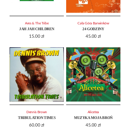
Ares & The Tribe
Cała Góra Barwinków
JAH JAH CHILDREN
24 GODZINY
15.00
zł
45.00
zł
Dennis Brown
Alicetea
TRIBULATION TIMES
MUZYKA MOJA BROŃ
60.00
zł
45.00
zł