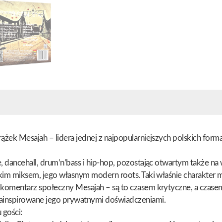
ążek Mesajah – lidera jednej z najpopularniejszych polskich form
 dancehall, drum’n’bass i hip-hop, pozostając otwartym także na 
skim miksem, jego własnym modern roots. Taki właśnie charakter 
komentarz społeczny Mesajah – są to czasem krytyczne, a czasem 
ainspirowane jego prywatnymi doświadczeniami.
gości: