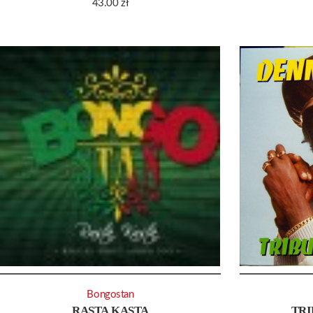
43.00
zł
Bongostan
RASTA KASTA
TRI