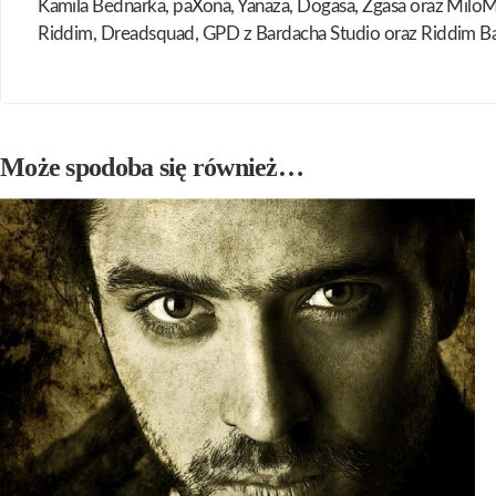
Kamila Bednarka, paXona, Yanaza, Dogasa, Zgasa oraz MiloMai
Riddim, Dreadsquad, GPD z Bardacha Studio oraz Riddim Ba
Może spodoba się również…