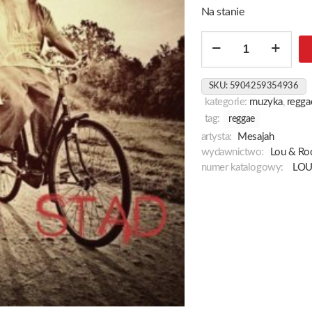
Na stanie
ilość
Jestem
Stąd
SKU:
5904259354936
kategorie:
muzyka
,
regga
tag:
reggae
artysta:
Mesajah
wydawnictwo:
Lou & Ro
numer katalogowy:
LOU