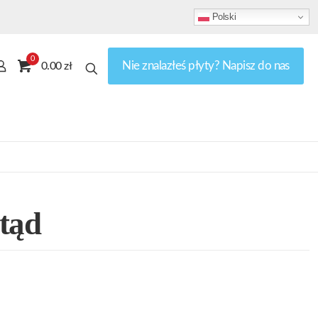
Polski
0
Nie znalazłeś płyty? Napisz do nas
0.00 zł
tąd