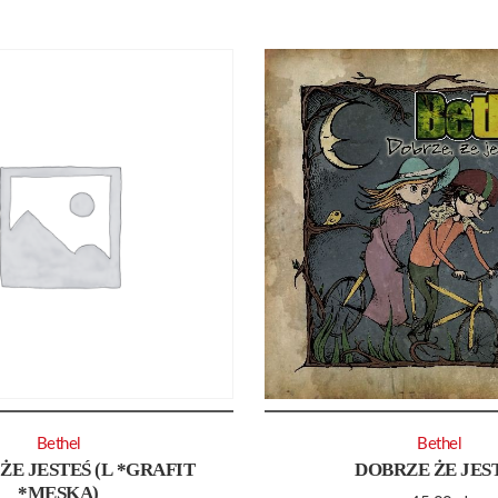
Bethel
Bethel
ŻE JESTEŚ (L *GRAFIT
DOBRZE ŻE JES
*MĘSKA)