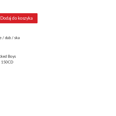
Dodaj do koszyka
e / dub / ska
cked Boys
 150CD