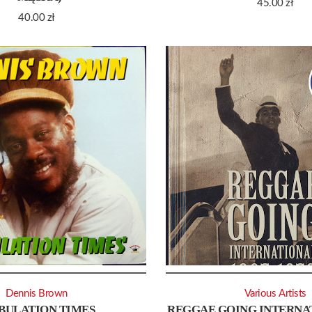
45.00
zł
40.00
zł
Dennis Brown
Various Artists
BULATION TIMES
REGGAE GOING INTERNAT