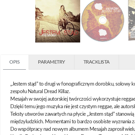
OPIS
PARAMETRY
TRACKLISTA
„Jestem stąd” to drugi w fonograficznym dorobku, solowy kr
zespołu Natural Dread Killaz.
Mesajah w swojej autorskiej twórczości wykorzystuje reggae,
Dzięki temu jego muzyka nie jest czystym reggae, ale autor
Teksty utworów zawartych na płycie „Jestem stąd” stanowią 
międzyludzkich. Momentami to bardzo osobiste wyznania z
Do współpracy nad nowym albumem Mesajah zaprosił wielu 