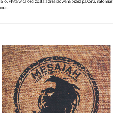
lo. Płyta w całości została zrealizowana przez paXona, natomiast
ndits.