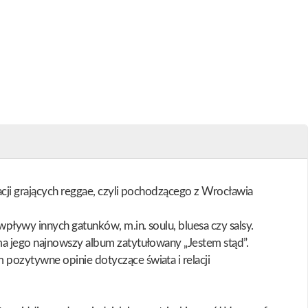
acji grających reggae, czyli pochodzącego z Wrocławia
wpływy innych gatunków, m.in. soulu, bluesa czy salsy.
ma jego najnowszy album zatytułowany „Jestem stąd”.
pozytywne opinie dotyczące świata i relacji