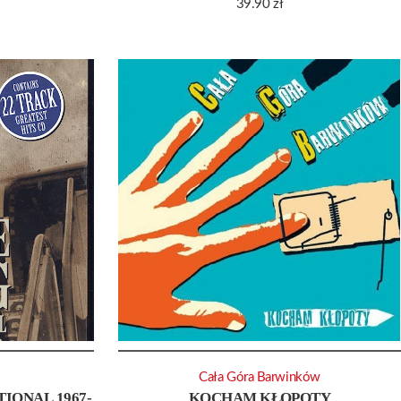
39.90
zł
Cała Góra Barwinków
IONAL 1967-
KOCHAM KŁOPOTY