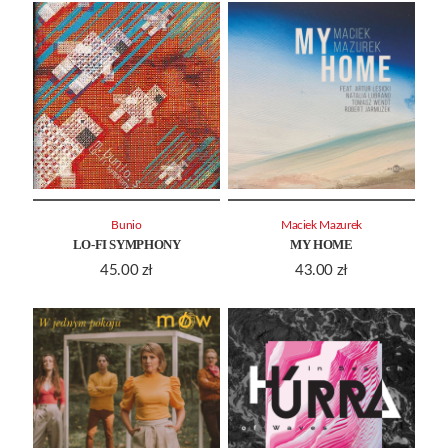
Bunio
Maciek Mazurek
LO-FI SYMPHONY
MY HOME
45.00
zł
43.00
zł