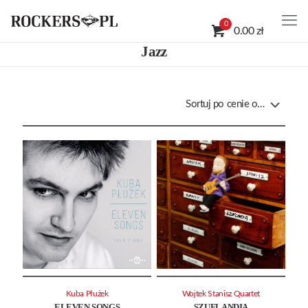
0
0.00 zł
Jazz
Kuba Płużek
Wojtek Stanisz Quartet
ELEVEN SONGS
SZUFLANDIA