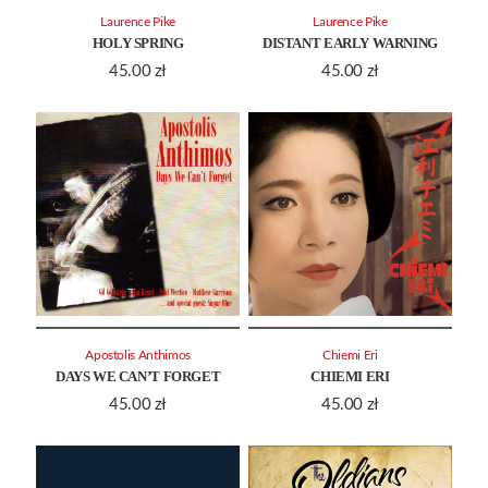
Laurence Pike
Laurence Pike
HOLY SPRING
DISTANT EARLY WARNING
45.00
zł
45.00
zł
Apostolis Anthimos
Chiemi Eri
DAYS WE CAN’T FORGET
CHIEMI ERI
45.00
zł
45.00
zł