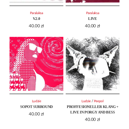
Paralaksa
Paralaksa
V.2.0
LIVE
40.00
zł
40.00
zł
/
Ludzie
Ludzie
Peepol
SOPOT SURROUND
PROFFESIONELLER KLANG +
LIVE IN PORGY AND BESS
40.00
zł
40.00
zł