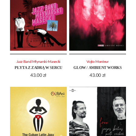
Jazz Band Młynarski-Masecki
Vojto Monteur
PŁYTA Z ZADRĄ W SERCU
GLOW / AMBIENT WORKS
43.00
zł
43.00
zł