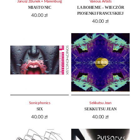
Janusz Zdunek + Marienburg
Various Artists
MIASTO NIC
LA BOHEME – WIECZÓR
PIOSENKI FRANCUSKIEJ
40.00
zł
40.00
zł
Sonicphonics
Sekkutsu Jean
SIX
SEKKUTSU JEAN
40.00
zł
40.00
zł