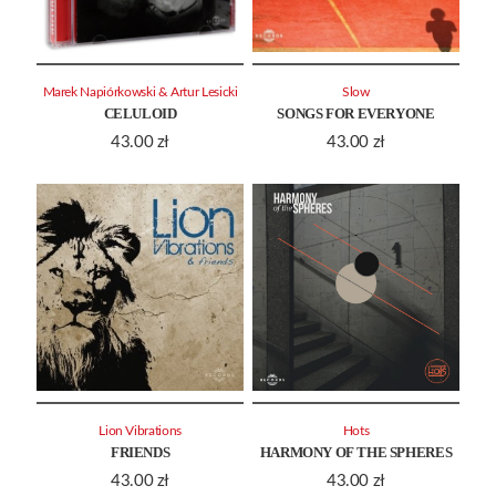
Marek Napiórkowski & Artur Lesicki
Slow
CELULOID
SONGS FOR EVERYONE
43.00
zł
43.00
zł
Lion Vibrations
Hots
FRIENDS
HARMONY OF THE SPHERES
43.00
zł
43.00
zł