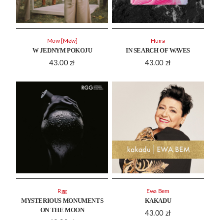
Mow [Møw]
Hurra
W JEDNYM POKOJU
IN SEARCH OF WAVES
43.00
zł
43.00
zł
Rgg
Ewa Bem
MYSTERIOUS MONUMENTS
KAKADU
ON THE MOON
43.00
zł