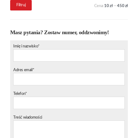
Cena
Cena
Filtruj
Cena:
10 zł
—
450 zł
min.
maks.
Masz pytania? Zostaw numer, oddzwonimy!
Imię i nazwisko*
Adres email*
Telefon*
Treść wiadomości