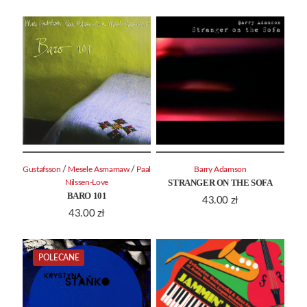
/
/
Gustafsson
Mesele Asmamaw
Paal
Barry Adamson
STRANGER ON THE SOFA
Nilssen-Love
BARO 101
43.00
zł
43.00
zł
POLECANE