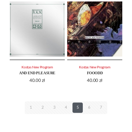
Kostas New Progrram
Kostas New Progrram
AND END PLEASURE
FOOODD
40.00
zł
40.00
zł
1
2
3
4
5
6
7