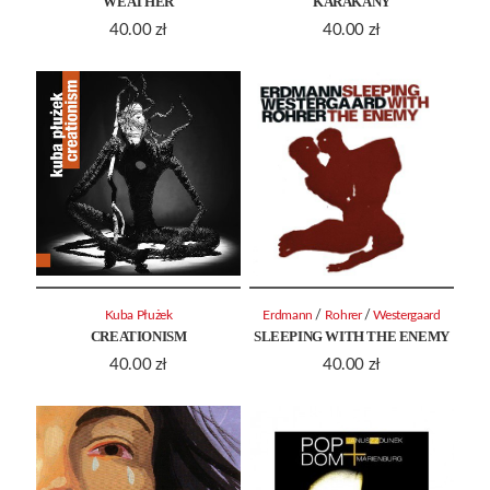
WEATHER
KARAKANY
40.00
zł
40.00
zł
/
/
Kuba Płużek
Erdmann
Rohrer
Westergaard
CREATIONISM
SLEEPING WITH THE ENEMY
40.00
zł
40.00
zł