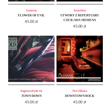
Susanna
Soundrise
FLOWER OF EVIL
UTWORY Z REPERTUARU
CZESŁAWA NIEMENA
45.00
zł
45.00
zł
Regenorchestr Xii
The Oldians
TOWN DOWN
DOWNTOWN ROCK
45.00
zł
45.00
zł