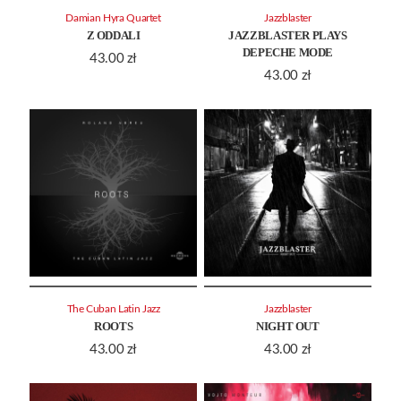
Damian Hyra Quartet
Jazzblaster
Z ODDALI
JAZZBLASTER PLAYS
DEPECHE MODE
43.00
zł
43.00
zł
The Cuban Latin Jazz
Jazzblaster
ROOTS
NIGHT OUT
43.00
zł
43.00
zł