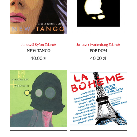
Janusz 5 Syfon Zdunek
Janusz + Marienburg Zdunek
NEW TANGO
POP DOM
40.00
zł
40.00
zł