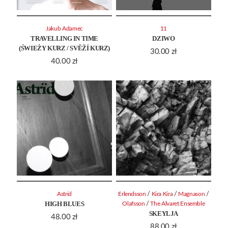
Jakub Adamec
11
TRAVELLING IN TIME
DZIWO
(ŚWIEŻY KURZ / SVĚŽÍ KURZ)
30.00
zł
40.00
zł
/
/
/
Astrid
Erlendsson
Kira Kira
Magnason
HIGH BLUES
/
Olafsson
The Alvaret Ensemble
SKEYLJA
48.00
zł
88.00
zł