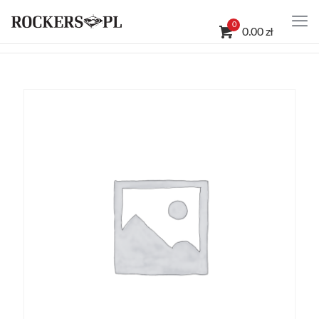
0
0.00 zł