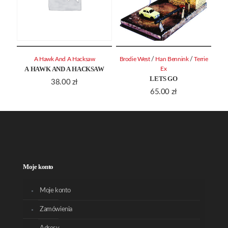
/
/
A Hawk And A Hacksaw
Brodie West
Han Bennink
Terrie
A HAWK AND A HACKSAW
Ex
LETS GO
38.00
zł
65.00
zł
Moje konto
Moje konto
Zamówienia