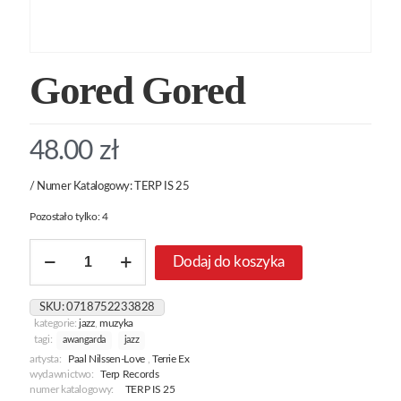
Gored Gored
48.00
zł
/ Numer Katalogowy: TERP IS 25
Pozostało tylko: 4
ilość
Dodaj do koszyka
Gored
Gored
SKU:
0718752233828
kategorie:
jazz
,
muzyka
tagi:
awangarda
jazz
artysta:
Paal Nilssen-Love
,
Terrie Ex
wydawnictwo:
Terp Records
numer katalogowy:
TERP IS 25