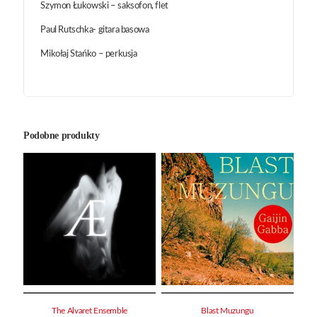
Szymon Łukowski – saksofon, flet
Paul Rutschka- gitara basowa
Mikołaj Stańko – perkusja
Podobne produkty
The Alvaret Ensemble
Blast Muzungu