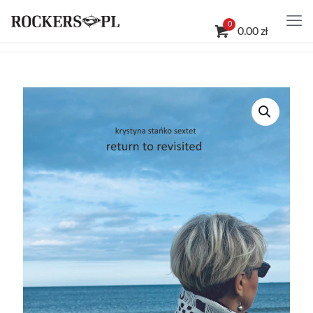
0
0.00 zł