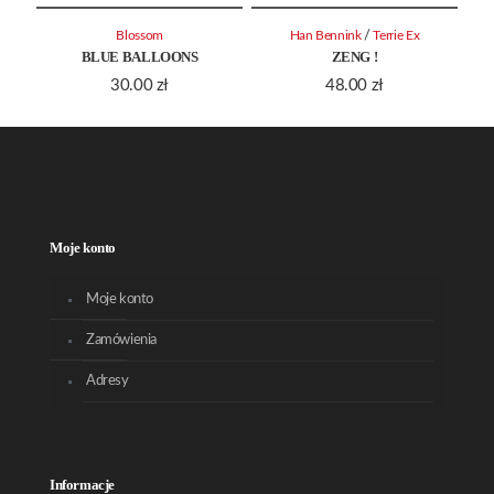
/
Blossom
Han Bennink
Terrie Ex
BLUE BALLOONS
ZENG !
30.00
zł
48.00
zł
Moje konto
Moje konto
Zamówienia
Adresy
Informacje