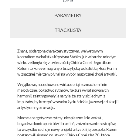
OPIS
PARAMETRY
TRACKLISTA
Znana, obdarzona charakterystycznym, welwetowym
kontraltem wokalistka Krystyna Stańko, już w bardzo młodym
wieku zetknęła się z twórczością Chick'a Corei. Jego album
Return to Forever nagrany z brazylijską wokalistką Florą Purim
w znacznej mierze wpłynął na wybór muzycznej drogi artystki.
Wyjątkowe, nacechowane wirtuozerią i rozmachem linie
melodyczne, bogactwo rytmów, faktur i wyrafinowanych
harmonii, zaintrygowały ją na tyle, że stały się jednym z
impulsów, by kroczyć w swoim życiu ścieżką jazzowej edukacji i
artystycznego rozwoju.
Mocne energetyczne rytmy, niespieszne linie wokalu,
bogactwo kontrapunktów i brzmień, zróżnicowanie nastrojów,
to wszystko cechuje nowy projekt artystki i jej zespołu. Razem
postanowili sięgnąć po utwory Chicka Corei z lat 70. które