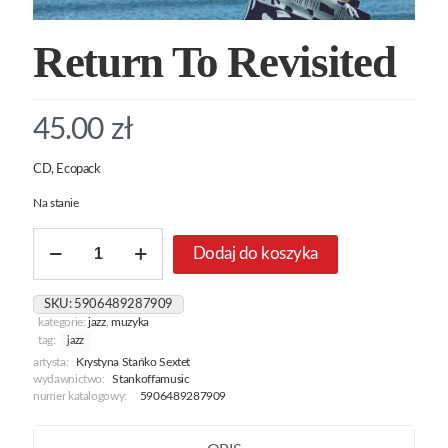
Return To Revisited
45.00
zł
CD, Ecopack
Na stanie
ilość
Dodaj do koszyka
Return
To
Revisited
SKU:
5906489287909
kategorie:
jazz
,
muzyka
tag:
jazz
artysta:
Krystyna Stańko Sextet
wydawnictwo:
Stankoffamusic
numer katalogowy:
5906489287909