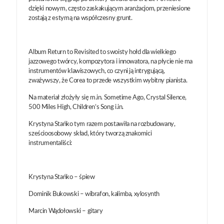
dzięki nowym, często zaskakującym aranżacjom, przeniesione
zostają z estymą na współczesny grunt.
Album Return to Revisited to swoisty hołd dla wielkiego
jazzowego twórcy, kompozytora i innowatora, na płycie nie ma
instrumentów klawiszowych, co czyni ją intrygującą,
zważywszy, że Corea to przede wszystkim wybitny pianista.
Na materiał złożyły się m.in. Sometime Ago, Crystal Silence,
500 Miles High, Children’s Song i.in.
Krystyna Stańko tym razem postawiła na rozbudowany,
sześcioosobowy skład, który tworzą znakomici
instrumentaliści:
Krystyna Stańko – śpiew
Dominik Bukowski – wibrafon, kalimba, xylosynth
Marcin Wądołowski – gitary