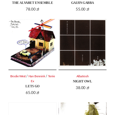
THE ALVARET ENSEMBLE
GAIJIN GABBA
78.00
zł
55.00
zł
/
/
Brodie West
Han Bennink
Terrie
Albatrosh
NIGHT OWL
Ex
LETS GO
38.00
zł
65.00
zł