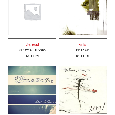
Jim Beard
Afrika
SHOW OF HANDS
ENTZUN
48.00
zł
45.00
zł