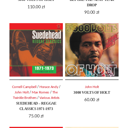
DROP
110.00
zł
90.00
zł
/
/
Cornell Campbell
Horace Andy
John Holt
3000 VOLTS OF HOLT
/
/
John Holt
Max Romeo
The
/
Twinkle Brothers
Various Artists
60.00
zł
SUEDEHEAD – REGGAE
CLASSICS 1971-1973
75.00
zł