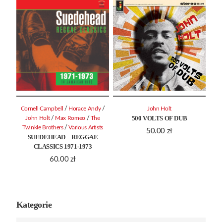
/
/
Cornell Campbell
Horace Andy
John Holt
500 VOLTS OF DUB
/
/
John Holt
Max Romeo
The
/
Twinkle Brothers
Various Artists
50.00
zł
SUEDEHEAD – REGGAE
CLASSICS 1971-1973
60.00
zł
Kategorie