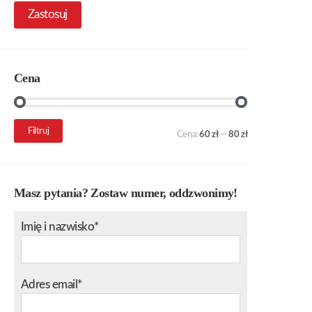
Zastosuj
Cena
Cena
Cena
Filtruj
Cena:
60 zł
—
80 zł
min.
maks.
Masz pytania? Zostaw numer, oddzwonimy!
Imię i nazwisko*
Adres email*