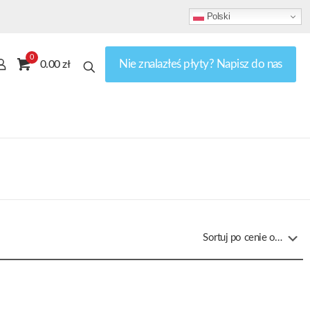
Polski
0
Nie znalazłeś płyty? Napisz do nas
0.00 zł