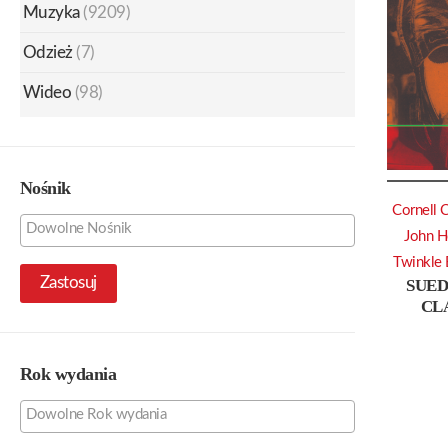
Muzyka
(9209)
Odzież
(7)
Wideo
(98)
Nośnik
Cornell 
John H
Twinkle 
Zastosuj
SUED
CLA
Rok wydania