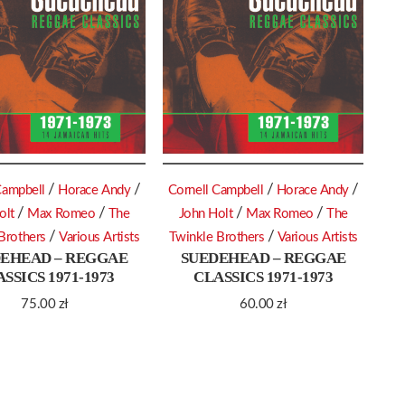
/
/
/
/
Campbell
Horace Andy
Cornell Campbell
Horace Andy
/
/
/
/
olt
Max Romeo
The
John Holt
Max Romeo
The
/
/
Brothers
Various Artists
Twinkle Brothers
Various Artists
EHEAD – REGGAE
SUEDEHEAD – REGGAE
SSICS 1971-1973
CLASSICS 1971-1973
75.00
zł
60.00
zł