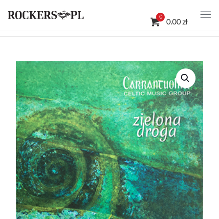
0
0.00 zł