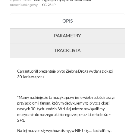
numer katalogowy:
CC 23LP
OPIS
PARAMETRY
TRACKLISTA
Carrantuohill prezentuje płytę Zielona Droga wydaną z okazji
30-lecia zespołu.
"Mamy nadzieję, że ta muzyka przyniesie wiele radości naszym
przyjaciołom i fanom, którym dedykujemy tę płytę z okazji
naszych 30-tych urodzin. W dużej mierze nawiązaliśmy
muzycznie do naszego ulubionego zespołu z lat młodzośc –
2+1.
Na tej muzyce się wychowaliśmy, w NIEJ się…. kochaliśmy.