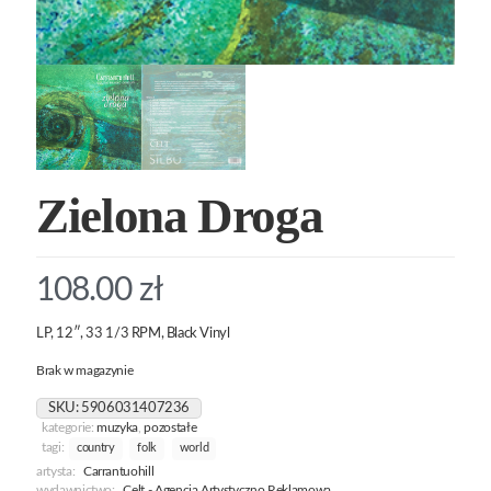
Zielona Droga
108.00
zł
LP, 12″, 33 1/3 RPM, Black Vinyl
Brak w magazynie
SKU:
5906031407236
kategorie:
muzyka
,
pozostałe
tagi:
country
folk
world
artysta:
Carrantuohill
wydawnictwo:
Celt - Agencja Artystyczno Reklamowa