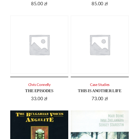
85.00
zł
85.00
zł
Chris Connelly
Case Studies
THE EPISODES
THIS IS ANOTHER LIFE
33.00
zł
73.00
zł