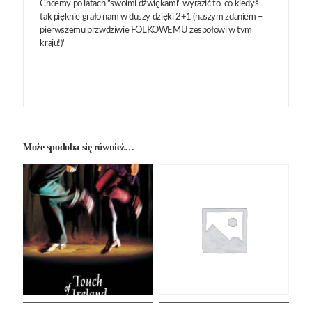
Chcemy po latach "swoimi dźwiękami" wyrazić to, co kiedyś
tak pięknie grało nam w duszy dzięki 2+1 (naszym zdaniem –
pierwszemu przwdziwie FOLKOWEMU zespołowi w tym
kraju!)"
Może spodoba się również…