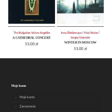
/
/
The Bulgarian Voices Angelite
Inna Zhelannaya
Mari Boine
A CATHEDRAL CONCERT
Sergey Starostin
WINTER IN MOSCOW
53.00
zł
53.00
zł
Moje konto
Moje konto
Zamówienia