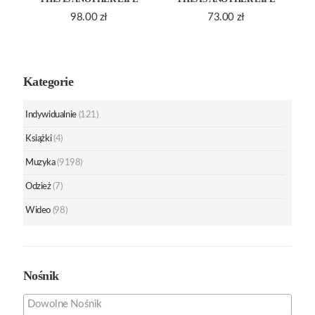
98.00
zł
73.00
zł
Kategorie
Indywidualnie
(121)
Książki
(4)
Muzyka
(9198)
Odzież
(7)
Wideo
(98)
Nośnik