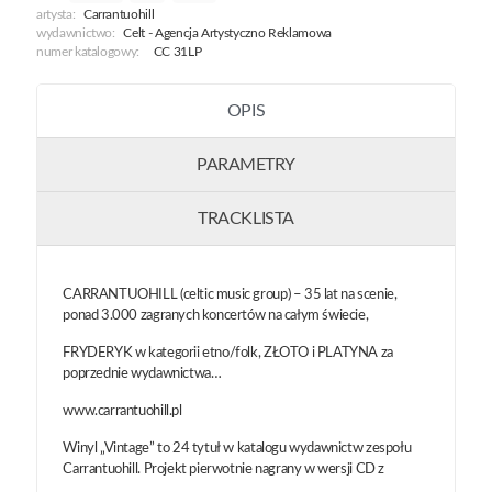
artysta:
Carrantuohill
wydawnictwo:
Celt - Agencja Artystyczno Reklamowa
numer katalogowy:
CC 31LP
OPIS
PARAMETRY
TRACKLISTA
CARRANTUOHILL (celtic music group) – 35 lat na scenie,
ponad 3.000 zagranych koncertów na całym świecie,
FRYDERYK w kategorii etno/folk, ZŁOTO i PLATYNA za
poprzednie wydawnictwa…
www.carrantuohill.pl
Winyl „Vintage” to 24 tytuł w katalogu wydawnictw zespołu
Carrantuohill. Projekt pierwotnie nagrany w wersji CD z