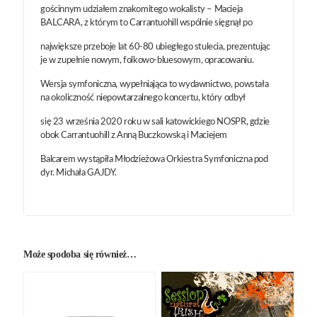
gościnnym udziałem znakomitego wokalisty – Macieja
BALCARA, z którym to Carrantuohill wspólnie sięgnął po
największe przeboje lat 60-80 ubiegłego stulecia, prezentując
je w zupełnie nowym, folkowo-bluesowym, opracowaniu.
Wersja symfoniczna, wypełniająca to wydawnictwo, powstała
na okoliczność niepowtarzalnego koncertu, który odbył
się 23 września 2020 roku w sali katowickiego NOSPR, gdzie
obok Carrantuohill z Anną Buczkowską i Maciejem
Balcarem wystąpiła Młodzieżowa Orkiestra Symfoniczna pod
dyr. Michała GAJDY.
Może spodoba się również…