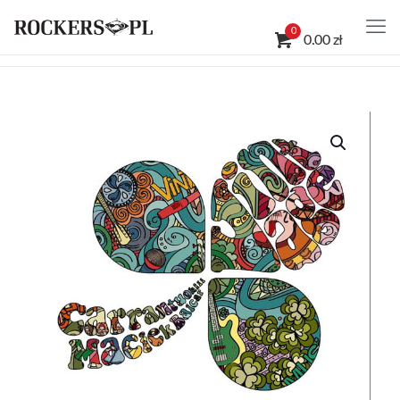
0
0.00 zł