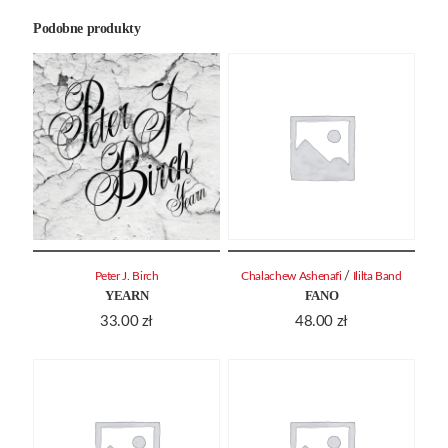
Podobne produkty
/
Peter J. Birch
Chalachew Ashenafi
Ililta Band
YEARN
FANO
33.00
zł
48.00
zł