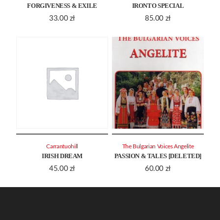
FORGIVENESS & EXILE
IRONTO SPECIAL
33.00
zł
85.00
zł
Carrantuohill
The Bulgarian Voices Angelite
IRISH DREAM
PASSION & TALES [DELETED]
45.00
zł
60.00
zł