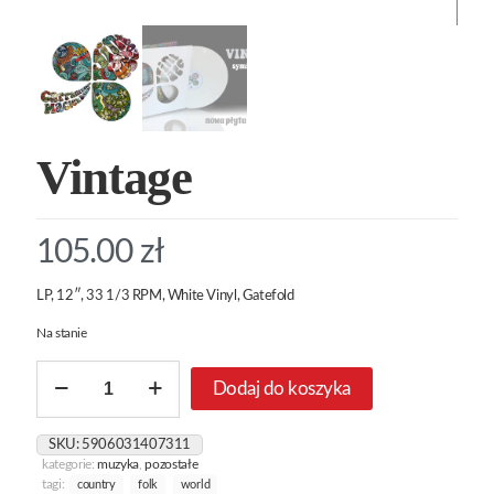
Vintage
105.00
zł
LP, 12″, 33 1/3 RPM, White Vinyl, Gatefold
Na stanie
ilość
Dodaj do koszyka
Vintage
SKU:
5906031407311
kategorie:
muzyka
,
pozostałe
tagi:
country
folk
world