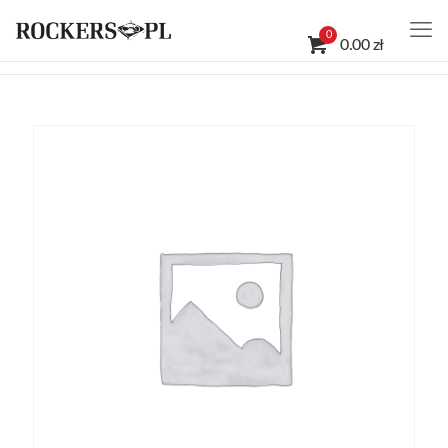
0
0.00 zł