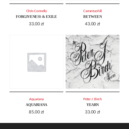
Chris Connelly
Carrantuohill
FORGIVENESS & EXILE
BETWEEN
33.00
zł
43.00
zł
Aquariana
Peter J. Birch
AQUARIANA
YEARN
85.00
zł
33.00
zł