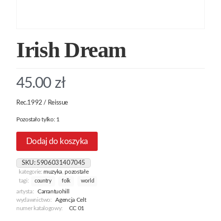
Irish Dream
45.00
zł
Rec.1992 / Reissue
Pozostało tylko: 1
Dodaj do koszyka
SKU:
5906031407045
kategorie:
muzyka
,
pozostałe
tagi:
country
folk
world
artysta:
Carrantuohill
wydawnictwo:
Agencja Celt
numer katalogowy:
CC 01