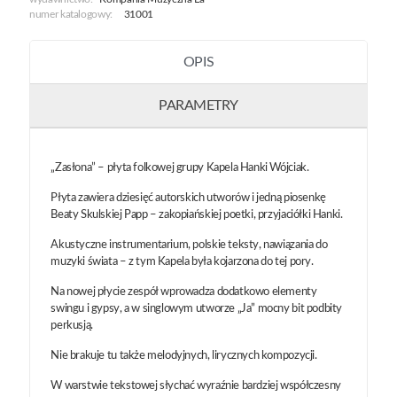
numer katalogowy:
31001
OPIS
PARAMETRY
„Zasłona” – płyta folkowej grupy Kapela Hanki Wójciak.
Płyta zawiera dziesięć autorskich utworów i jedną piosenkę
Beaty Skulskiej Papp – zakopiańskiej poetki, przyjaciółki Hanki.
Akustyczne instrumentarium, polskie teksty, nawiązania do
muzyki świata – z tym Kapela była kojarzona do tej pory.
Na nowej płycie zespół wprowadza dodatkowo elementy
swingu i gypsy, a w singlowym utworze „Ja” mocny bit podbity
perkusją.
Nie brakuje tu także melodyjnych, lirycznych kompozycji.
W warstwie tekstowej słychać wyraźnie bardziej współczesny