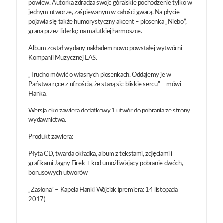
powiew. Autorka zdradza swoje góralskie pochodzenie tylko w
jednym utworze, zaśpiewanym w całości gwarą. Na płycie
pojawia się także humorystyczny akcent – piosenka „Niebo”,
grana przez liderkę na malutkiej harmoszce.
Album został wydany nakładem nowo powstałej wytwórni –
Kompanii Muzycznej LAS.
„Trudno mówić o własnych piosenkach. Oddajemy je w
Państwa ręce z ufnością, że staną się bliskie sercu” – mówi
Hanka.
Wersja eko zawiera dodatkowy 1 utwór do pobrania ze strony
wydawnictwa.
Produkt zawiera:
Płyta CD, twarda okładka, album z tekstami, zdjęciami i
grafikami Jagny Firek + kod umożliwiający pobranie dwóch,
bonusowych utworów
„Zasłona” – Kapela Hanki Wójciak (premiera: 14 listopada
2017)