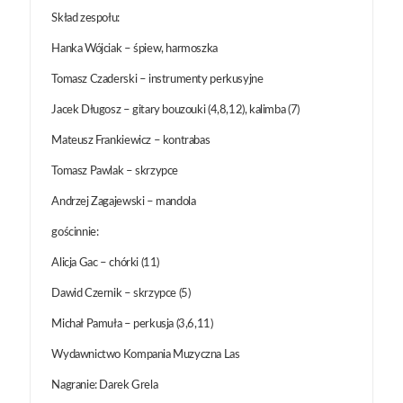
Skład zespołu:
Hanka Wójciak – śpiew, harmoszka
Tomasz Czaderski – instrumenty perkusyjne
Jacek Długosz – gitary bouzouki (4,8,12), kalimba (7)
Mateusz Frankiewicz – kontrabas
Tomasz Pawlak – skrzypce
Andrzej Zagajewski – mandola
gościnnie:
Alicja Gac – chórki (11)
Dawid Czernik – skrzypce (5)
Michał Pamuła – perkusja (3,6,11)
Wydawnictwo Kompania Muzyczna Las
Nagranie: Darek Grela