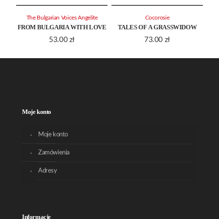
The Bulgarian Voices Angelite
Cocorosie
FROM BULGARIA WITH LOVE
TALES OF A GRASSWIDOW
53.00
zł
73.00
zł
Moje konto
Moje konto
Zamówienia
Adresy
Informacje