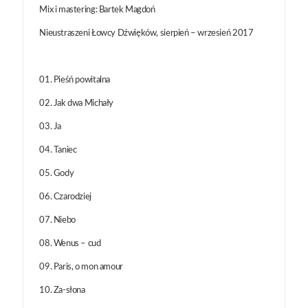
Mix i mastering: Bartek Magdoń
Nieustraszeni Łowcy Dźwięków, sierpień – wrzesień 2017
01. Pieśń powitalna
02. Jak dwa Michały
03. Ja
04. Taniec
05. Gody
06. Czarodziej
07. Niebo
08. Wenus – cud
09. Paris, o mon amour
10. Za-słona