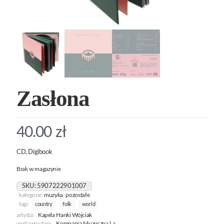
Zasłona
40.00
zł
CD, Digibook
Brak w magazynie
SKU:
5907222901007
kategorie:
muzyka
,
pozostałe
tagi:
country
folk
world
artysta:
Kapela Hanki Wójciak
wydawnictwo:
Kompania Muzyczna La