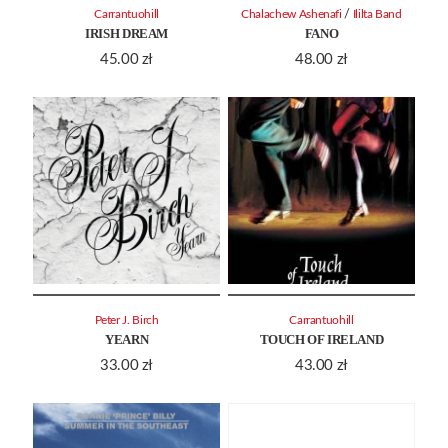
/
Carrantuohill
Chalachew Ashenafi
Ililta Band
IRISH DREAM
FANO
45.00
zł
48.00
zł
Peter J. Birch
Carrantuohill
YEARN
TOUCH OF IRELAND
33.00
zł
43.00
zł