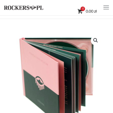
0
0.00 zł