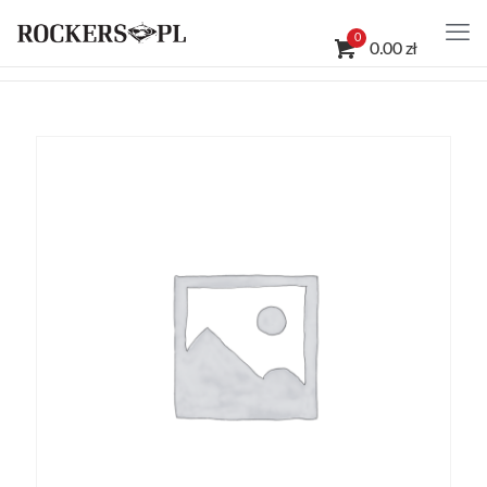
0
0.00 zł