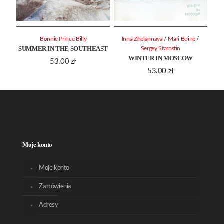
/
/
Bonnie Prince Billy
Inna Zhelannaya
Mari Boine
SUMMER IN THE SOUTHEAST
Sergey Starostin
WINTER IN MOSCOW
53.00
zł
53.00
zł
Moje konto
Moje konto
Zamówienia
Adresy