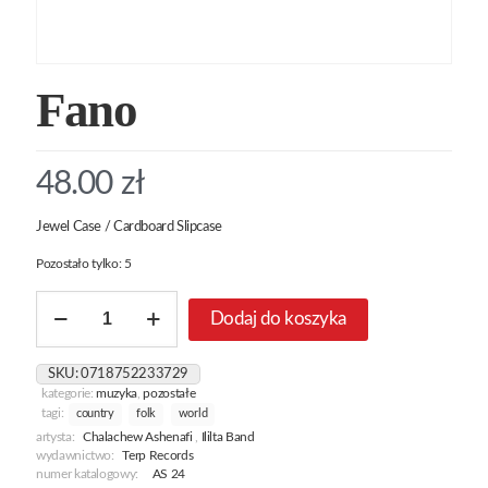
Fano
48.00
zł
Jewel Case / Cardboard Slipcase
Pozostało tylko: 5
ilość
Dodaj do koszyka
Fano
SKU:
0718752233729
kategorie:
muzyka
,
pozostałe
tagi:
country
folk
world
artysta:
Chalachew Ashenafi
,
Ililta Band
wydawnictwo:
Terp Records
numer katalogowy:
AS 24