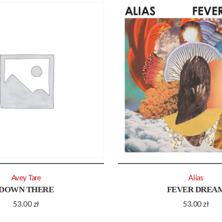
Avey Tare
Alias
DOWN THERE
FEVER DREA
53.00
zł
53.00
zł