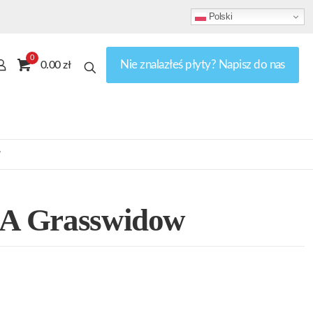
Polski
0
Nie znalazłeś płyty? Napisz do nas
0.00 zł
w
f A Grasswidow