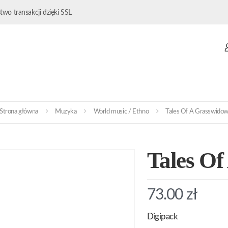
wo transakcji dzięki SSL
Strona główna
Muzyka
World music / Ethno
Tales Of A Grasswido
Tales O
73.00
zł
Digipack