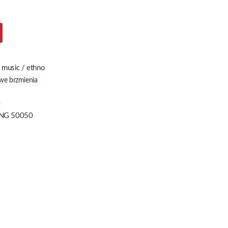
 music / ethno
we brzmienia
g
NG 50050