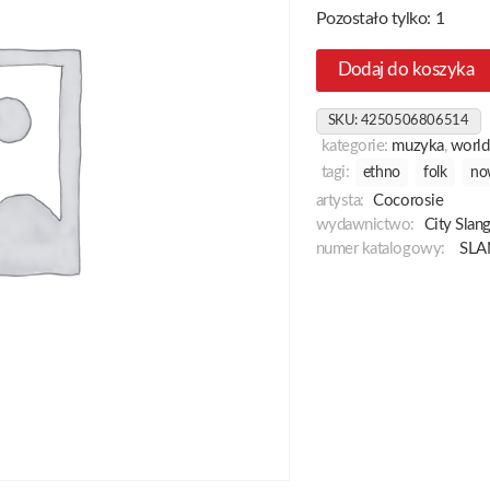
Pozostało tylko: 1
Dodaj do koszyka
SKU:
4250506806514
kategorie:
muzyka
,
world
tagi:
ethno
folk
no
artysta:
Cocorosie
wydawnictwo:
City Slan
numer katalogowy:
SLA