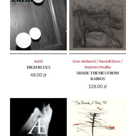
/
/
Astrid
Oren Ambarchi
Randall Dunn
HIGH BLUES
Stephen O'malley
SHADE THEMES FROM
48.00
zł
KAIROS
128.00
zł