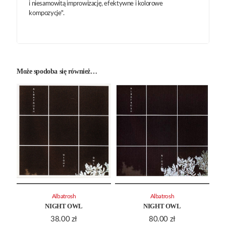
i niesamowitą improwizację, efektywne i kolorowe
kompozycje".
Może spodoba się również…
Albatrosh
Albatrosh
NIGHT OWL
NIGHT OWL
38.00
zł
80.00
zł