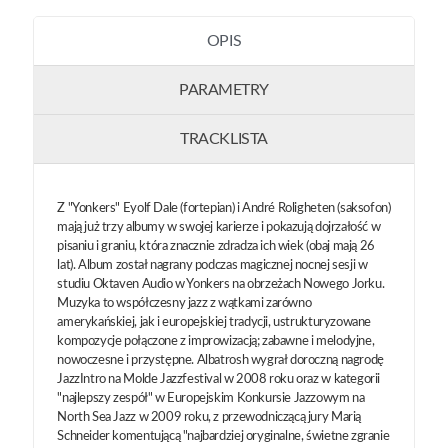
OPIS
PARAMETRY
TRACKLISTA
Z "Yonkers" Eyolf Dale (fortepian) i André Roligheten (saksofon)
mają już trzy albumy w swojej karierze i pokazują dojrzałość w
pisaniu i graniu, która znacznie zdradza ich wiek (obaj mają 26
lat). Album został nagrany podczas magicznej nocnej sesji w
studiu Oktaven Audio w Yonkers na obrzeżach Nowego Jorku.
Muzyka to współczesny jazz z wątkami zarówno
amerykańskiej, jak i europejskiej tradycji, ustrukturyzowane
kompozycje połączone z improwizacją; zabawne i melodyjne,
nowoczesne i przystępne. Albatrosh wygrał doroczną nagrodę
JazzIntro na Molde Jazzfestival w 2008 roku oraz w kategorii
"najlepszy zespół" w Europejskim Konkursie Jazzowym na
North Sea Jazz w 2009 roku, z przewodniczącą jury Marią
Schneider komentującą "najbardziej oryginalne, świetne zgranie