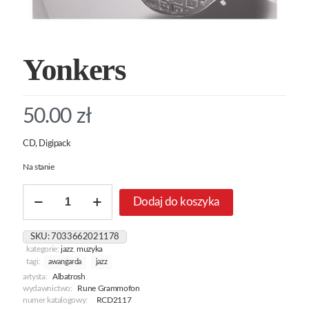
Yonkers
50.00
zł
CD, Digipack
Na stanie
ilość
Dodaj do koszyka
Yonkers
SKU:
7033662021178
kategorie:
jazz
,
muzyka
tagi:
awangarda
jazz
artysta:
Albatrosh
wydawnictwo:
Rune Grammofon
numer katalogowy:
RCD2117