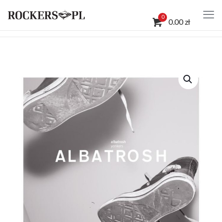
0
0.00 zł