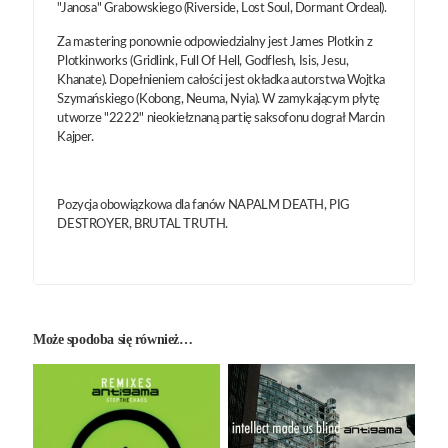
"Janosa" Grabowskiego (Riverside, Lost Soul, Dormant Ordeal).
Za mastering ponownie odpowiedzialny jest James Plotkin z
Plotkinworks (Gridlink, Full Of Hell, Godflesh, Isis, Jesu,
Khanate). Dopełnieniem całości jest okładka autorstwa Wojtka
Szymańskiego (Kobong, Neuma, Nyia). W zamykającym płytę
utworze "2222" nieokiełznaną partię saksofonu dograł Marcin
Kajper.
Pozycja obowiązkowa dla fanów NAPALM DEATH, PIG
DESTROYER, BRUTAL TRUTH.
Może spodoba się również…