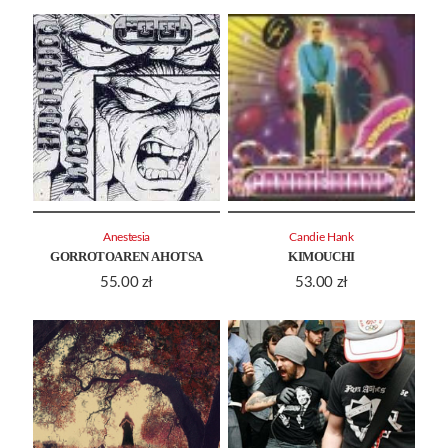
Anestesia
Candie Hank
GORROTOAREN AHOTSA
KIMOUCHI
55.00
zł
53.00
zł