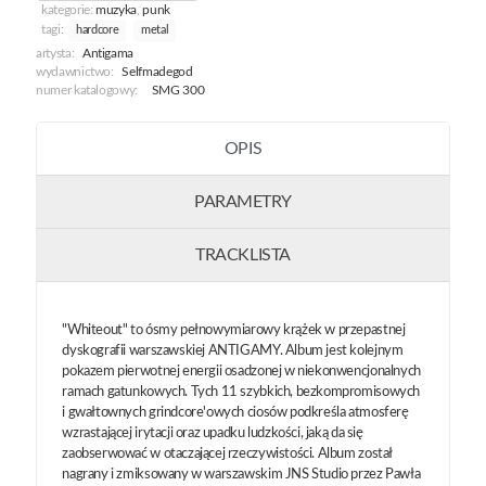
kategorie:
muzyka
,
punk
tagi:
hardcore
metal
artysta:
Antigama
wydawnictwo:
Selfmadegod
numer katalogowy:
SMG 300
OPIS
PARAMETRY
TRACKLISTA
"Whiteout" to ósmy pełnowymiarowy krążek w przepastnej
dyskografii warszawskiej ANTIGAMY. Album jest kolejnym
pokazem pierwotnej energii osadzonej w niekonwencjonalnych
ramach gatunkowych. Tych 11 szybkich, bezkompromisowych
i gwałtownych grindcore'owych ciosów podkreśla atmosferę
wzrastającej irytacji oraz upadku ludzkości, jaką da się
zaobserwować w otaczającej rzeczywistości. Album został
nagrany i zmiksowany w warszawskim JNS Studio przez Pawła