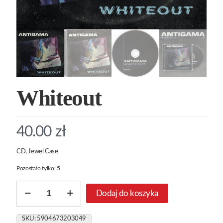
Whiteout
40.00
zł
CD, Jewel Case
Pozostało tylko: 5
ilość
Dodaj do koszyka
Whiteout
SKU:
5904673203049