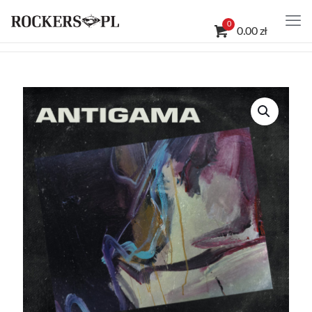
0
0.00 zł