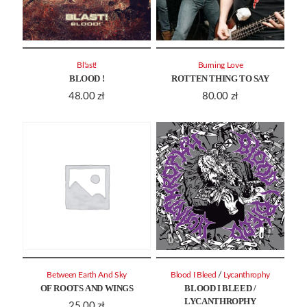
Bl'ast!
Burning Love
BLOOD !
ROTTEN THING TO SAY
48.00
zł
80.00
zł
/
Between Earth And Sky
Blood I Bleed
Lycanthrophy
OF ROOTS AND WINGS
BLOOD I BLEED /
LYCANTHROPHY
25.00
zł