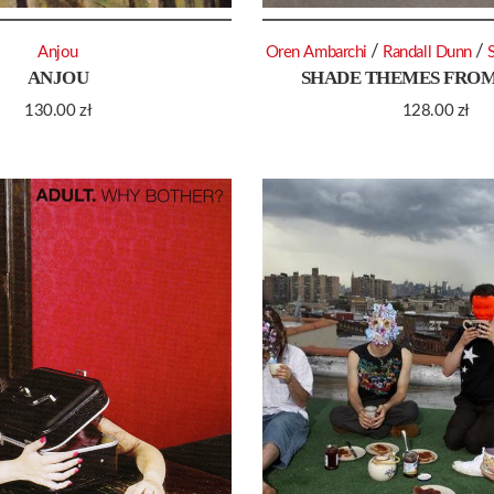
/
/
Anjou
Oren Ambarchi
Randall Dunn
ANJOU
SHADE THEMES FROM
130.00
zł
128.00
zł