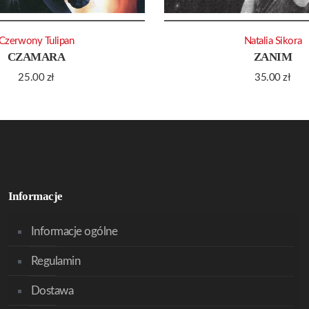
Czerwony Tulipan
Natalia Sikora
CZAMARA
ZANIM
25.00
zł
35.00
zł
Informacje
Informacje ogólne
Regulamin
Dostawa