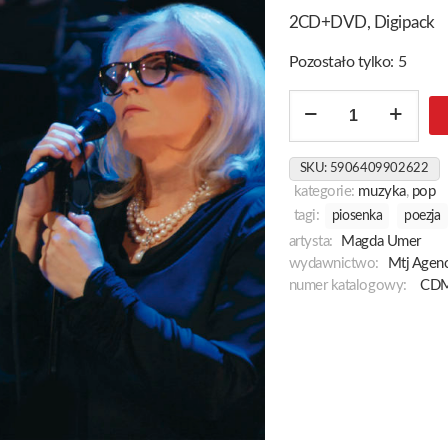
2CD+DVD, Digipack
Pozostało tylko: 5
ilość
Wciąż
Się
SKU:
5906409902622
Na
kategorie:
muzyka
,
pop
Coś
tagi:
piosenka
poezja
Czeka
artysta:
Magda Umer
-
wydawnictwo:
Mtj Agenc
Koncert
numer katalogowy:
CDM
W
Teatrze
Polonia