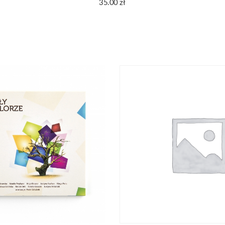
35.00
zł