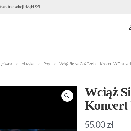
wo transakcji dzięki SSL
 główna
Muzyka
Pop
Wciąż Się Na Coś Czeka – Koncert W Teatrze 
Wciąż Si
Koncert 
55.00
zł