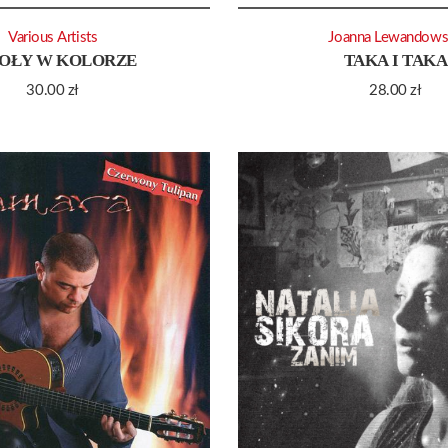
Various Artists
Joanna Lewandows
IOŁY W KOLORZE
TAKA I TAKA
30.00
zł
28.00
zł