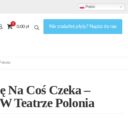
Polski
0
Nie znalazłeś płyty? Napisz do nas
0.00 zł
Polonia
ę Na Coś Czeka –
W Teatrze Polonia