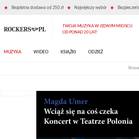
Bezpłatna dostawa od 250 zł
Największy wybór
Bezpieczeńst
TWOJA MUZYKA W JEDNYM MIEJSCU
OD PONAD 20 LAT!
MUZYKA
WIDEO
KSIĄŻKI
ODZIEŻ
Strona